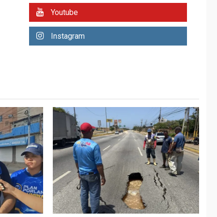
REGIONALES
ÚLTIMA HORA
Youtube
Plan de contingencia
hídrica en Nueva
Instagram
Esparta consolida
avances en territorio
6
insular
ECONOMÍA
TITULARES
ÚLTIMA HORA
Venezuela requiere
US$183.000 millones
para alcanzar 3
7
millones de bdp
REGIONALES
ÚLTIMA HORA
Libro de Guadalupe
Burelli eleva sus
velas en Margarita
1
REGIONALES
ÚLTIMA HORA