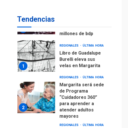
ECONOMÍA
TITULARES
ÚLTIMA HORA
Venezuela requiere
Tendencias
US$183.000 millones
para alcanzar 3
7
millones de bdp
REGIONALES
ÚLTIMA HORA
Libro de Guadalupe
Burelli eleva sus
velas en Margarita
1
REGIONALES
ÚLTIMA HORA
Margarita será sede
de Programa
“Cuidadores 360”
para aprender a
2
atender adultos
mayores
REGIONALES
ÚLTIMA HORA