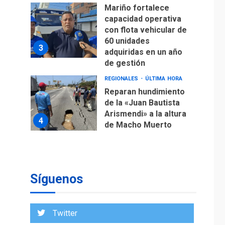
Mariño fortalece
capacidad operativa
con flota vehicular de
60 unidades
3
adquiridas en un año
de gestión
REGIONALES
ÚLTIMA HORA
Reparan hundimiento
de la «Juan Bautista
Arismendi» a la altura
4
de Macho Muerto
REGIONALES
TECNOLOGÍA
ÚLTIMA HORA
Fedecámaras NE y
Unimar trabajan en
Síguenos
diplomado para
creación y manejo de
5
estadísticas de
Twitter
turismo