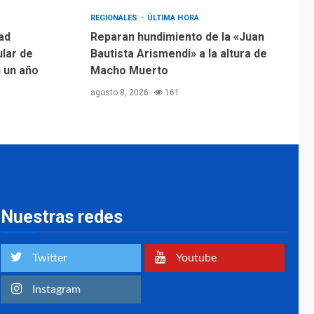
Margarita será sede
de Programa
REGIONALES
ÚLTIMA HORA
“Cuidadores 360”
ad
Reparan hundimiento de la «Juan
para aprender a
ular de
Bautista Arismendi» a la altura de
2
atender adultos
n un año
Macho Muerto
mayores
agosto 8, 2026
161
REGIONALES
ÚLTIMA HORA
Mariño fortalece
capacidad operativa
con flota vehicular de
60 unidades
3
adquiridas en un año
de gestión
Nuestras redes
REGIONALES
ÚLTIMA HORA
Reparan hundimiento
de la «Juan Bautista
Twitter
Youtube
Arismendi» a la altura
4
de Macho Muerto
Instagram
REGIONALES
TECNOLOGÍA