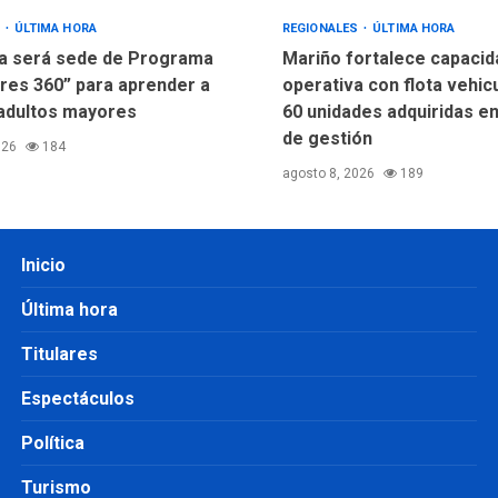
S
ÚLTIMA HORA
REGIONALES
ÚLTIMA HORA
a será sede de Programa
Mariño fortalece capacid
res 360” para aprender a
operativa con flota vehic
adultos mayores
60 unidades adquiridas e
de gestión
026
184
agosto 8, 2026
189
Inicio
Última hora
Titulares
Espectáculos
Política
Turismo