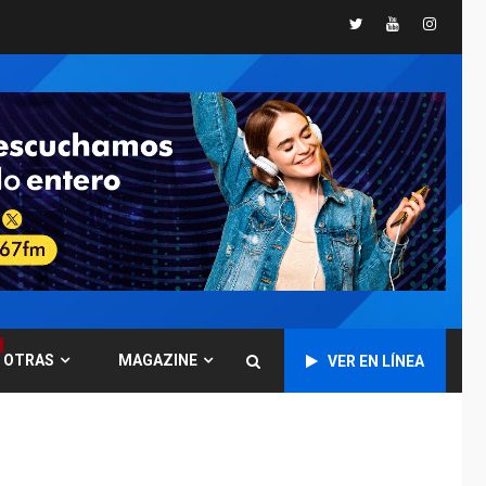
NACIONALES
TITULARES
Twitter
Youtube
Instagr
ÚLTIMA HORA
Reanudan
operaciones de carga
y descarga en
5
Aeropuerto de
Maiquetía
DEPORTES
MUNDIAL DE FÚTBOL 2026
TITULARES
ÚLTIMA HORA
La FIFA se «disculpa»
por plan fallido de
6
privatización
ÚLTIMA HORA
Hutíes de Yemen
OTRAS
MAGAZINE
VER EN LÍNEA
dicen que atacaron
dos petroleros
7
sauditas
INTERNACIONALES
TITULARES
ÚLTIMA HORA