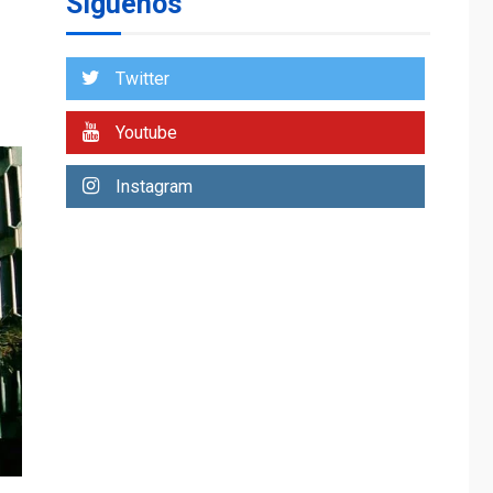
Síguenos
dicen que atacaron
dos petroleros
7
sauditas
Twitter
INTERNACIONALES
TITULARES
ÚLTIMA HORA
Trump vuelve intenta
Youtube
nuevamente limitar
ciudadanía por
1
Instagram
nacimiento
GUERRA EN EL MUNDO
TITULARES
ÚLTIMA HORA
Ucrania y Rusia
intensifican
ofensivas de largo
2
alcance
LATINOAMÉRICA Y CARIBE
TITULARES
ÚLTIMA HORA
EEUU sanciona a ocho
militares y cinco
3
entidades cubanas