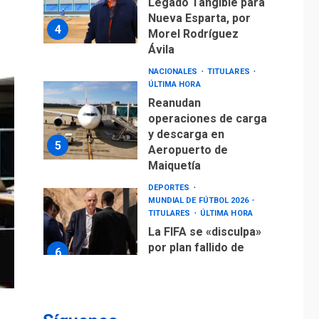
Legado Tangible para
Nueva Esparta, por
4
Morel Rodríguez
Ávila
NACIONALES
TITULARES
ÚLTIMA HORA
Reanudan
operaciones de carga
y descarga en
5
Aeropuerto de
Maiquetía
DEPORTES
MUNDIAL DE FÚTBOL 2026
TITULARES
ÚLTIMA HORA
La FIFA se «disculpa»
por plan fallido de
6
privatización
ÚLTIMA HORA
Hutíes de Yemen