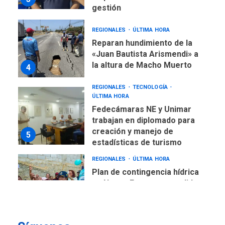
gestión
REGIONALES
ÚLTIMA HORA
Reparan hundimiento de la
«Juan Bautista Arismendi» a
la altura de Macho Muerto
4
REGIONALES
TECNOLOGÍA
ÚLTIMA HORA
Fedecámaras NE y Unimar
trabajan en diplomado para
creación y manejo de
5
estadísticas de turismo
REGIONALES
ÚLTIMA HORA
Plan de contingencia hídrica
en Nueva Esparta consolida
avances en territorio
6
insular
ECONOMÍA
TITULARES