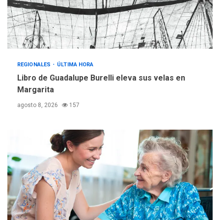
adquiridas en un año de
3
gestión
REGIONALES
ÚLTIMA HORA
Reparan hundimiento de la
«Juan Bautista Arismendi» a
REGIONALES
ÚLTIMA HORA
la altura de Macho Muerto
Libro de Guadalupe Burelli eleva sus velas en
4
Margarita
REGIONALES
TECNOLOGÍA
agosto 8, 2026
157
ÚLTIMA HORA
Fedecámaras NE y Unimar
trabajan en diplomado para
creación y manejo de
5
estadísticas de turismo