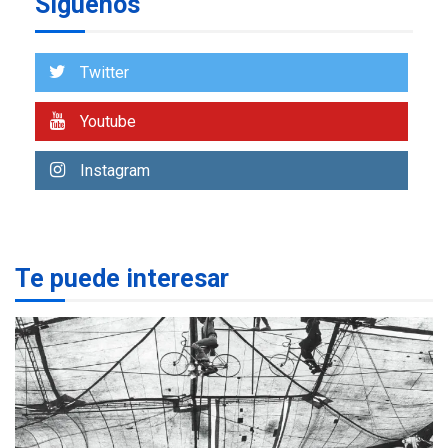
Síguenos
ÚLTIMA HORA
Venezuela requiere
US$183.000 millones para
Twitter
7
alcanzar 3 millones de bdp
Youtube
REGIONALES
ÚLTIMA HORA
Libro de Guadalupe Burelli
Instagram
eleva sus velas en
Margarita
1
REGIONALES
ÚLTIMA HORA
Te puede interesar
Margarita será sede de
Programa “Cuidadores 360”
para aprender a atender
2
adultos mayores
REGIONALES
ÚLTIMA HORA
Mariño fortalece capacidad
operativa con flota
vehicular de 60 unidades