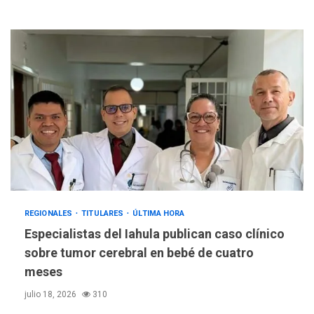
REGIONALES
TITULARES
ÚLTIMA HORA
REGIONALES
ÚLTIMA HORA
Especialistas del Iahula publican caso clínico
Mariño fortalece capacidad
sobre tumor cerebral en bebé de cuatro
operativa con flota
meses
vehicular de 60 unidades
adquiridas en un año de
3
julio 18, 2026
310
gestión