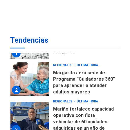
Venezuela requiere
US$183.000 millones para
7
alcanzar 3 millones de bdp
REGIONALES
ÚLTIMA HORA
Tendencias
Libro de Guadalupe Burelli
eleva sus velas en
Margarita
1
REGIONALES
ÚLTIMA HORA
Margarita será sede de
Programa “Cuidadores 360”
para aprender a atender
2
adultos mayores
REGIONALES
ÚLTIMA HORA
Mariño fortalece capacidad
operativa con flota
vehicular de 60 unidades
adquiridas en un año de
3