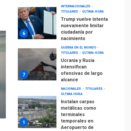
INTERNACIONALES
TITULARES
ÚLTIMA HORA
Trump vuelve intenta
nuevamente limitar
ciudadanía por
6
nacimiento
GUERRA EN EL MUNDO
TITULARES
ÚLTIMA HORA
Ucrania y Rusia
intensifican
ofensivas de largo
7
alcance
NACIONALES
TITULARES
ÚLTIMA HORA
Instalan carpas
metálicas como
terminales
temporales en
1
Aeropuerto de