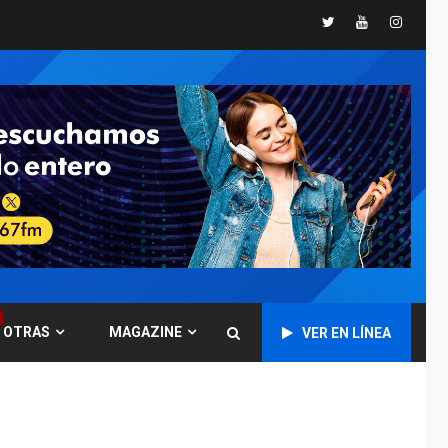
Twitter
Youtube
Instagr
GUERRA EN EL MUNDO
TITULARES
ÚLTIMA HORA
Ucrania y Rusia
intensifican
ofensivas de largo
7
alcance
NACIONALES
TITULARES
ÚLTIMA HORA
Instalan carpas
metálicas como
terminales
temporales en
1
Aeropuerto de
Maiquetía
OTRAS
MAGAZINE
VER EN LÍNEA
LATINOAMÉRICA Y CARIBE
TITULARES
ÚLTIMA HORA
De la Espriella
asumirá Presidencia
en ceremonia atípica
2