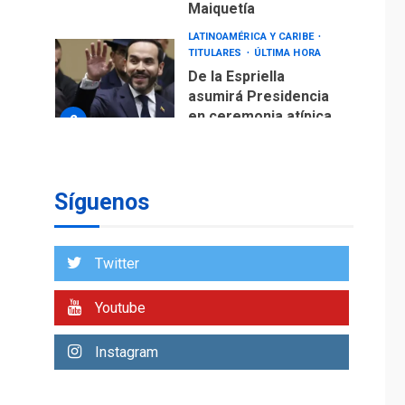
Maiquetía
LATINOAMÉRICA Y CARIBE
TITULARES
ÚLTIMA HORA
De la Espriella
asumirá Presidencia
en ceremonia atípica
2
fuera de Bogotá
POLÍTICA
TITULARES
ÚLTIMA HORA
Síguenos
ONGs piden a CIDH
monitorear proceso
de diálogo en
3
Twitter
Venezuela
POLÍTICA
TITULARES
Youtube
ÚLTIMA HORA
Gobierno y AN2015 en
Instagram
nueva mesa de
4
diálogo
INTERNACIONALES