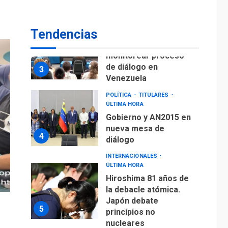
fuera de Bogotá
POLÍTICA
TITULARES
Tendencias
ÚLTIMA HORA
ONGs piden a CIDH
monitorear proceso
de diálogo en
3
Venezuela
POLÍTICA
TITULARES
ÚLTIMA HORA
Gobierno y AN2015 en
nueva mesa de
4
diálogo
INTERNACIONALES
ÚLTIMA HORA
Hiroshima 81 años de
la debacle atómica.
Japón debate
5
principios no
nucleares