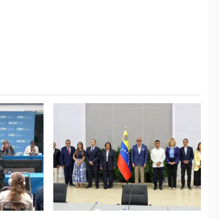
ÚLTIMA HORA
Hiroshima 81 años de
la debacle atómica.
Japón debate
5
principios no
nucleares