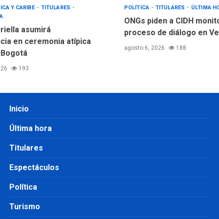
ICA Y CARIBE
TITULARES
POLÍTICA
TITULARES
ÚLTIMA H
A
ONGs piden a CIDH monit
riella asumirá
proceso de diálogo en V
cia en ceremonia atípica
agosto 6, 2026
188
 Bogotá
026
193
Inicio
Última hora
Titulares
Espectáculos
Política
Turismo