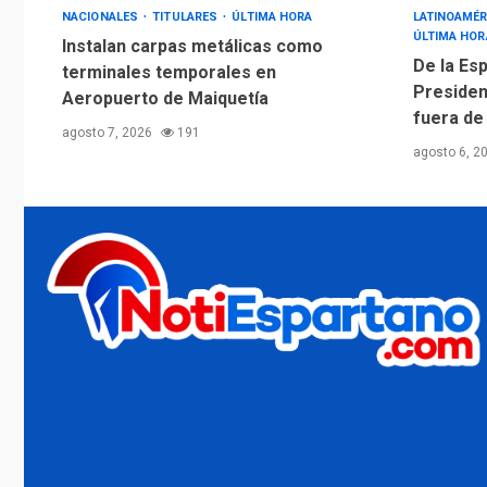
NACIONALES
TITULARES
ÚLTIMA HORA
LATINOAMÉR
ÚLTIMA HOR
Instalan carpas metálicas como
De la Esp
terminales temporales en
Presiden
Aeropuerto de Maiquetía
fuera de
agosto 7, 2026
191
agosto 6, 2