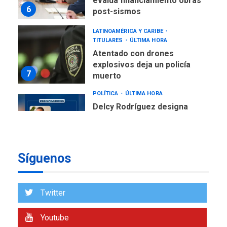
evalúa financiamiento obras
6
post-sismos
LATINOAMÉRICA Y CARIBE
TITULARES
ÚLTIMA HORA
Atentado con drones
explosivos deja un policía
7
muerto
POLÍTICA
ÚLTIMA HORA
Delcy Rodríguez designa
nuevo presidente de
Corpoelec y nuevo
viceministro de Servicios
1
Eléctricos
Síguenos
DEPORTES
TITULARES
ÚLTIMA HORA
Lionel Messi llega a
Twitter
Argentina para despedir a
2
su padre
Youtube