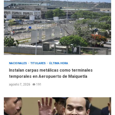
ÚLTIMA HORA
Gobierno y AN2015 en
nueva mesa de diálogo
4
INTERNACIONALES
ÚLTIMA HORA
Hiroshima 81 años de la
debacle atómica. Japón
debate principios no
5
nucleares
NACIONALES
TITULARES
ÚLTIMA HORA
Instalan carpas metálicas como terminales
temporales en Aeropuerto de Maiquetía
agosto 7, 2026
191