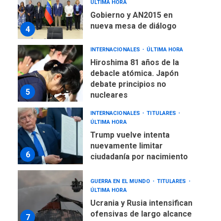
ÚLTIMA HORA
Gobierno y AN2015 en
nueva mesa de diálogo
4
INTERNACIONALES
ÚLTIMA HORA
Hiroshima 81 años de la
debacle atómica. Japón
debate principios no
5
nucleares
INTERNACIONALES
TITULARES
ÚLTIMA HORA
Trump vuelve intenta
nuevamente limitar
6
ciudadanía por nacimiento
GUERRA EN EL MUNDO
TITULARES
ÚLTIMA HORA
Ucrania y Rusia intensifican
ofensivas de largo alcance
7