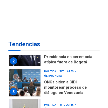
NACIONALES
TITULARES
ÚLTIMA HORA
Instalan carpas metálicas
como terminales
temporales en Aeropuerto
1
de Maiquetía
LATINOAMÉRICA Y CARIBE
Tendencias
TITULARES
ÚLTIMA HORA
De la Espriella asumirá
Presidencia en ceremonia
2
atípica fuera de Bogotá
POLÍTICA
TITULARES
ÚLTIMA HORA
ONGs piden a CIDH
monitorear proceso de
3
diálogo en Venezuela
POLÍTICA
TITULARES