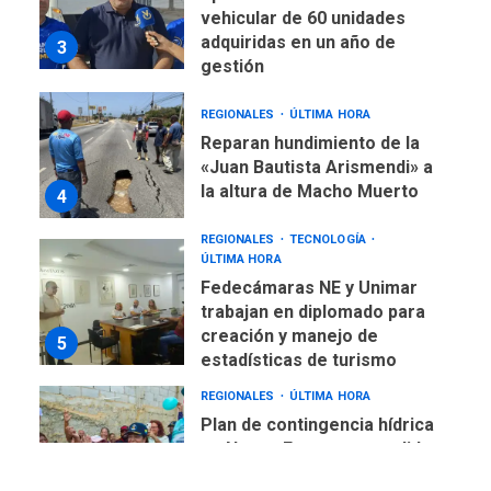
vehicular de 60 unidades
adquiridas en un año de
3
gestión
REGIONALES
ÚLTIMA HORA
Reparan hundimiento de la
«Juan Bautista Arismendi» a
la altura de Macho Muerto
4
REGIONALES
TECNOLOGÍA
ÚLTIMA HORA
Fedecámaras NE y Unimar
trabajan en diplomado para
creación y manejo de
5
estadísticas de turismo
REGIONALES
ÚLTIMA HORA
Plan de contingencia hídrica
en Nueva Esparta consolida
avances en territorio
6