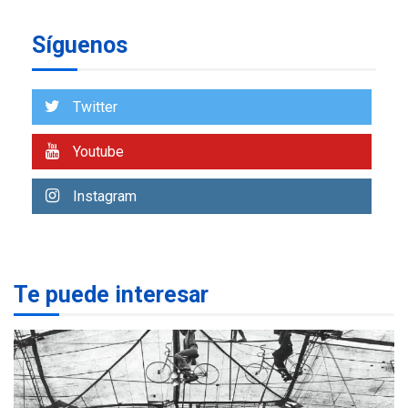
insular
Síguenos
ECONOMÍA
TITULARES
ÚLTIMA HORA
Venezuela requiere
US$183.000 millones para
Twitter
7
alcanzar 3 millones de bdp
Youtube
REGIONALES
ÚLTIMA HORA
Libro de Guadalupe Burelli
Instagram
eleva sus velas en
Margarita
1
REGIONALES
ÚLTIMA HORA
Te puede interesar
Margarita será sede de
Programa “Cuidadores 360”
para aprender a atender
2
adultos mayores
REGIONALES
ÚLTIMA HORA
Mariño fortalece capacidad