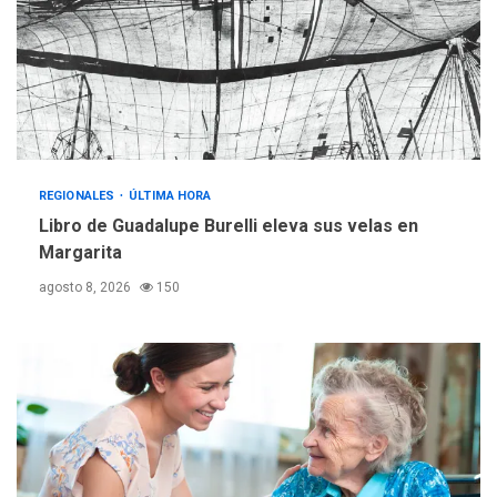
operativa con flota
vehicular de 60 unidades
adquiridas en un año de
3
gestión
REGIONALES
ÚLTIMA HORA
Reparan hundimiento de la
«Juan Bautista Arismendi» a
REGIONALES
ÚLTIMA HORA
la altura de Macho Muerto
Libro de Guadalupe Burelli eleva sus velas en
4
Margarita
REGIONALES
TECNOLOGÍA
agosto 8, 2026
150
ÚLTIMA HORA
Fedecámaras NE y Unimar
trabajan en diplomado para
creación y manejo de
5
estadísticas de turismo