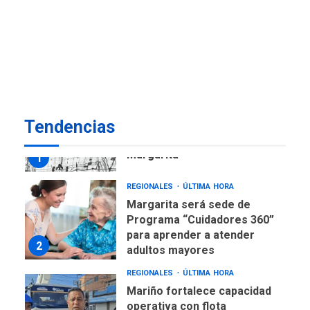
ECONOMÍA
TITULARES
ÚLTIMA HORA
Venezuela requiere
US$183.000 millones para
7
alcanzar 3 millones de bdp
REGIONALES
ÚLTIMA HORA
Tendencias
Libro de Guadalupe Burelli
eleva sus velas en
Margarita
1
REGIONALES
ÚLTIMA HORA
Margarita será sede de
Programa “Cuidadores 360”
para aprender a atender
2
adultos mayores
REGIONALES
ÚLTIMA HORA
Mariño fortalece capacidad
operativa con flota