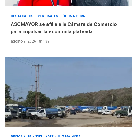
OPINIÓN
ÚLTIMA HORA
DESTACADOS
REGIONALES
ÚLTIMA HORA
Pesadilla hídrica, por
Manuel Avila
ASOMAYOR se afilia a la Cámara de Comercio
5
para impulsar la economía plateada
agosto 9, 2026
139
REGIONALES
TITULARES
ÚLTIMA HORA