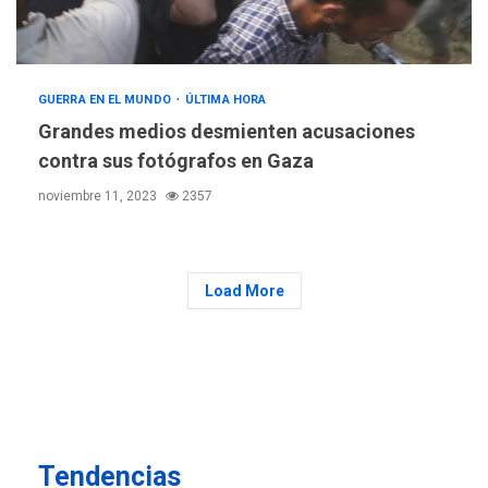
POLÍTICA
ÚLTIMA HORA
Delcy Rodríguez designa
nuevo presidente de
Corpoelec y nuevo
GUERRA EN EL MUNDO
ÚLTIMA HORA
viceministro de Servicios
6
Grandes medios desmienten acusaciones
Eléctricos
contra sus fotógrafos en Gaza
DEPORTES
TITULARES
ÚLTIMA HORA
noviembre 11, 2023
2357
Lionel Messi llega a
Argentina para despedir a
7
su padre
Load More
DESTACADOS
REGIONALES
ÚLTIMA HORA
ASOMAYOR se afilia a la
Cámara de Comercio para
impulsar la economía
1
plateada
REGIONALES
TITULARES
Tendencias
ÚLTIMA HORA