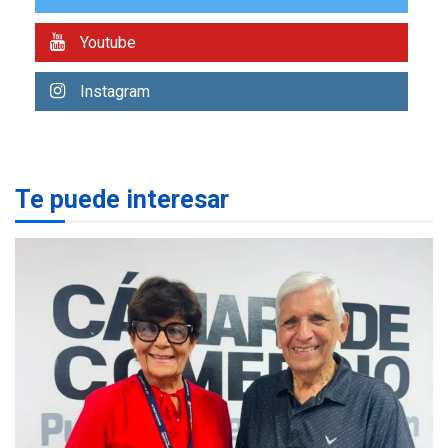
plateada
REGIONALES
TITULARES
Youtube
ÚLTIMA HORA
Rehabilitar tuberías
Instagram
submarinas era 4 veces
más económico que
2
desalinizar agua en
Margarita
Te puede interesar
REGIONALES
ÚLTIMA HORA
Gobernadora llevó tanques
de almacenamiento de agua
a Corazón de Mi Patria
3
REGIONALES
ÚLTIMA HORA
Alcaldía de Maneiro sigue
atendiendo falta de agua
con plan de contingencia
4