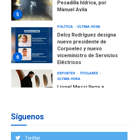
Manuel Avila
5
POLÍTICA
ÚLTIMA HORA
Delcy Rodríguez designa
nuevo presidente de
Corpoelec y nuevo
viceministro de Servicios
6
Eléctricos
DEPORTES
TITULARES
ÚLTIMA HORA
Lionel Messi llega a
Argentina para despedir a
7
su padre
DESTACADOS
REGIONALES
ÚLTIMA HORA
Síguenos
ASOMAYOR se afilia a la
Cámara de Comercio para
impulsar la economía
1
Twitter