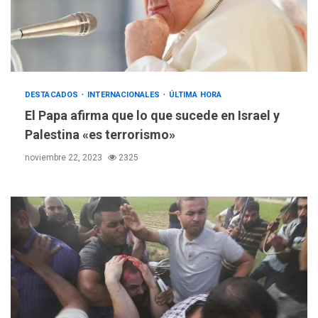
REGIONALES
ÚLTIMA HORA
Gobernadora llevó tanques
DESTACADOS
INTERNACIONALES
ÚLTIMA HORA
de almacenamiento de agua
a Corazón de Mi Patria
El Papa afirma que lo que sucede en Israel y
3
Palestina «es terrorismo»
REGIONALES
ÚLTIMA HORA
noviembre 22, 2023
2325
Alcaldía de Maneiro sigue
atendiendo falta de agua
con plan de contingencia
4
OPINIÓN
ÚLTIMA HORA
Pesadilla hídrica, por
Manuel Avila
5