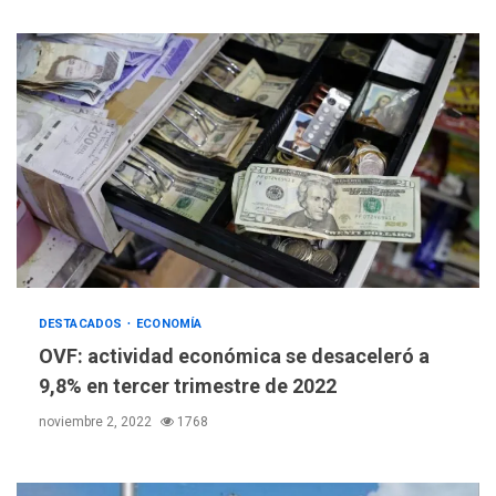
DESTACADOS
NACIONALES
ÚLTIMA HORA
Gobierno nacional y
regional nos respaldaron
desde el primer momento
DESTACADOS
ECONOMÍA
3
tras terremotos del 24J
OVF: actividad económica se desaceleró a
asegura Gustavo Duque
9,8% en tercer trimestre de 2022
LATINOAMÉRICA Y CARIBE
noviembre 2, 2022
1768
TITULARES
ÚLTIMA HORA
Evacúan aldeas en
Guatemala por erupción de