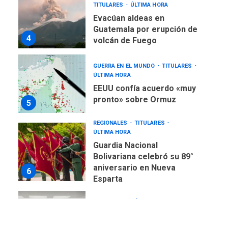
TITULARES
ÚLTIMA HORA
Evacúan aldeas en
Guatemala por erupción de
4
volcán de Fuego
GUERRA EN EL MUNDO
TITULARES
ÚLTIMA HORA
EEUU confía acuerdo «muy
pronto» sobre Ormuz
5
REGIONALES
TITULARES
ÚLTIMA HORA
Guardia Nacional
Bolivariana celebró su 89°
aniversario en Nueva
6
Esparta
REGIONALES
ÚLTIMA HORA
Misión Milagro en Antolín
del Campo: Arrancó la