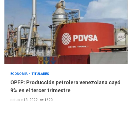
4
volcán de Fuego
GUERRA EN EL MUNDO
TITULARES
ÚLTIMA HORA
EEUU confía acuerdo «muy
pronto» sobre Ormuz
5
REGIONALES
TITULARES
ÚLTIMA HORA
Guardia Nacional
Bolivariana celebró su 89°
ECONOMÍA
TITULARES
aniversario en Nueva
6
OPEP: Producción petrolera venezolana cayó
Esparta
9% en el tercer trimestre
REGIONALES
ÚLTIMA HORA
octubre 13, 2022
1620
Misión Milagro en Antolín
del Campo: Arrancó la
jornada de Cataratas 2026
7
REGIONALES
TITULARES