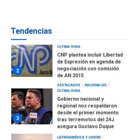
ÚLTIMA HORA
Concejo Municipal de
Mariño respalda a Cámara
de Comercio para reforma
1
Tendencias
de Ley de Puerto Libre
POLÍTICA
TITULARES
ÚLTIMA HORA
CNP plantea incluir Libertad
de Expresión en agenda de
negociación con comisión
2
de AN 2015
DESTACADOS
NACIONALES
ÚLTIMA HORA
Gobierno nacional y
regional nos respaldaron
desde el primer momento
3
tras terremotos del 24J
asegura Gustavo Duque
LATINOAMÉRICA Y CARIBE