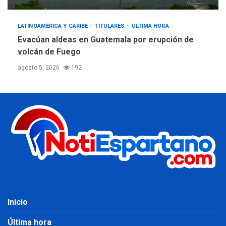
LATINOAMÉRICA Y CARIBE
TITULARES
ÚLTIMA HORA
Evacúan aldeas en Guatemala por erupción de
volcán de Fuego
agosto 5, 2026
192
Inicio
Última hora