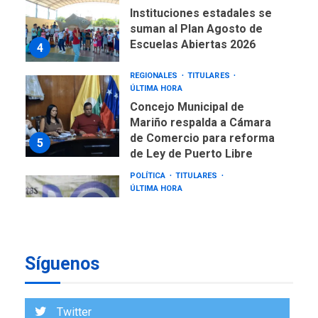
Instituciones estadales se
suman al Plan Agosto de
Escuelas Abiertas 2026
4
REGIONALES
TITULARES
ÚLTIMA HORA
Concejo Municipal de
Mariño respalda a Cámara
de Comercio para reforma
5
de Ley de Puerto Libre
POLÍTICA
TITULARES
ÚLTIMA HORA
CNP plantea incluir Libertad
de Expresión en agenda de
negociación con comisión
6
de AN 2015
Síguenos
DESTACADOS
NACIONALES
ÚLTIMA HORA
Gobierno nacional y
Twitter