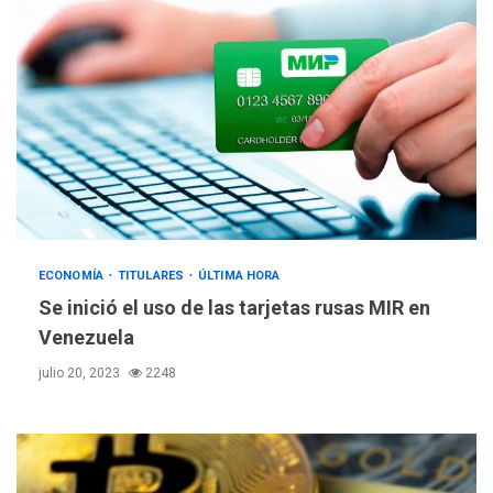
ECONOMÍA
TITULARES
ÚLTIMA HORA
ÚLTIMA HORA
Se inició el uso de las tarjetas rusas MIR en
Hutíes de Yemen dicen que
atacaron dos petroleros
Venezuela
sauditas
3
julio 20, 2023
2248
REGIONALES
ÚLTIMA HORA
Instituciones estadales se
suman al Plan Agosto de