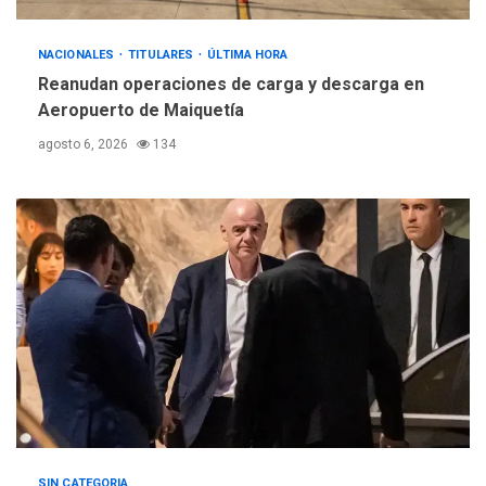
REGIONALES
ÚLTIMA HORA
NACIONALES
TITULARES
ÚLTIMA HORA
Instituciones estadales se
Reanudan operaciones de carga y descarga en
suman al Plan Agosto de
Aeropuerto de Maiquetía
Escuelas Abiertas 2026
4
agosto 6, 2026
134
REGIONALES
TITULARES
ÚLTIMA HORA
Concejo Municipal de
Mariño respalda a Cámara
de Comercio para reforma
5
de Ley de Puerto Libre
SIN CATEGORIA