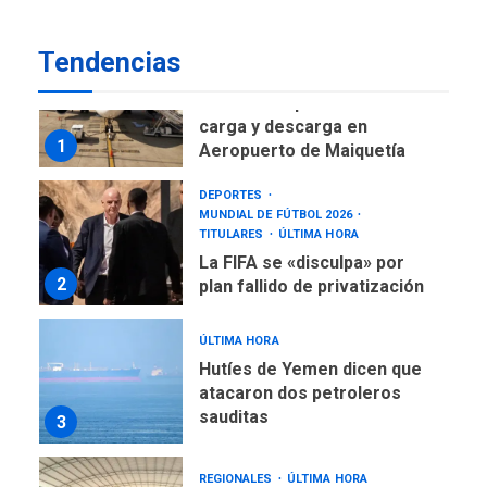
asegura Gustavo Duque
Tendencias
NACIONALES
TITULARES
ÚLTIMA HORA
Reanudan operaciones de
carga y descarga en
1
Aeropuerto de Maiquetía
DEPORTES
MUNDIAL DE FÚTBOL 2026
TITULARES
ÚLTIMA HORA
La FIFA se «disculpa» por
2
plan fallido de privatización
ÚLTIMA HORA
Hutíes de Yemen dicen que
atacaron dos petroleros
sauditas
3
REGIONALES
ÚLTIMA HORA