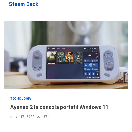
Steam Deck
REGIONALES
ÚLTIMA HORA
Instituciones estadales se
suman al Plan Agosto de
Escuelas Abiertas 2026
4
REGIONALES
TITULARES
ÚLTIMA HORA
Concejo Municipal de
Mariño respalda a Cámara
de Comercio para reforma
5
de Ley de Puerto Libre
POLÍTICA
TITULARES
ÚLTIMA HORA
CNP plantea incluir Libertad
TECNOLOGÍA
de Expresión en agenda de
Ayaneo 2 la consola portátil Windows 11
negociación con comisión
6
mayo 17, 2022
1874
de AN 2015
DESTACADOS
NACIONALES