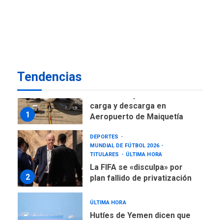
ÚLTIMA HORA
Gobierno nacional y
regional nos respaldaron
desde el primer momento
7
tras terremotos del 24J
asegura Gustavo Duque
Tendencias
NACIONALES
TITULARES
ÚLTIMA HORA
Reanudan operaciones de
carga y descarga en
1
Aeropuerto de Maiquetía
DEPORTES
MUNDIAL DE FÚTBOL 2026
TITULARES
ÚLTIMA HORA
La FIFA se «disculpa» por
2
plan fallido de privatización
ÚLTIMA HORA
Hutíes de Yemen dicen que