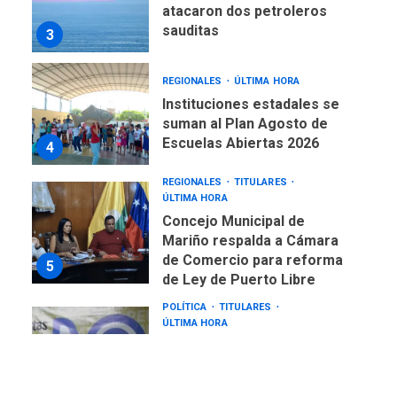
atacaron dos petroleros
sauditas
3
REGIONALES
ÚLTIMA HORA
Instituciones estadales se
suman al Plan Agosto de
Escuelas Abiertas 2026
4
REGIONALES
TITULARES
ÚLTIMA HORA
Concejo Municipal de
Mariño respalda a Cámara
de Comercio para reforma
5
de Ley de Puerto Libre
POLÍTICA
TITULARES
ÚLTIMA HORA
CNP plantea incluir Libertad
de Expresión en agenda de
negociación con comisión
6