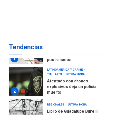
ÚLTIMA HORA
Fedecámaras NE y Unimar
trabajan en diplomado para
creación y manejo de
7
estadísticas de turismo
POLÍTICA
TITULARES
ÚLTIMA HORA
Tendencias
Presidenta Encargada
evalúa financiamiento obras
1
post-sismos
LATINOAMÉRICA Y CARIBE
TITULARES
ÚLTIMA HORA
Atentado con drones
explosivos deja un policía
2
muerto
REGIONALES
ÚLTIMA HORA
Libro de Guadalupe Burelli