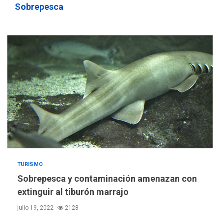
Margarita
3
Sobrepesca
REGIONALES
ÚLTIMA HORA
Margarita será sede de
Programa “Cuidadores 360”
para aprender a atender
4
adultos mayores
REGIONALES
ÚLTIMA HORA
Mariño fortalece capacidad
operativa con flota
vehicular de 60 unidades
adquiridas en un año de
5
gestión
REGIONALES
ÚLTIMA HORA
TURISMO
Reparan hundimiento de la
Sobrepesca y contaminación amenazan con
«Juan Bautista Arismendi» a
extinguir al tiburón marrajo
la altura de Macho Muerto
6
julio 19, 2022
2128
REGIONALES
TECNOLOGÍA