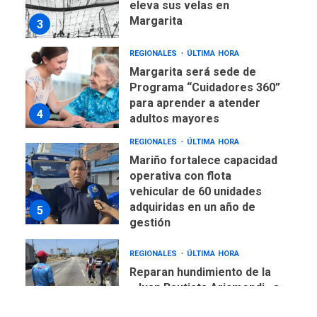
eleva sus velas en
Margarita
3
REGIONALES
ÚLTIMA HORA
Margarita será sede de
Programa “Cuidadores 360”
para aprender a atender
4
adultos mayores
REGIONALES
ÚLTIMA HORA
Mariño fortalece capacidad
operativa con flota
vehicular de 60 unidades
adquiridas en un año de
5
gestión
REGIONALES
ÚLTIMA HORA
Reparan hundimiento de la
«Juan Bautista Arismendi» a
la altura de Macho Muerto
6