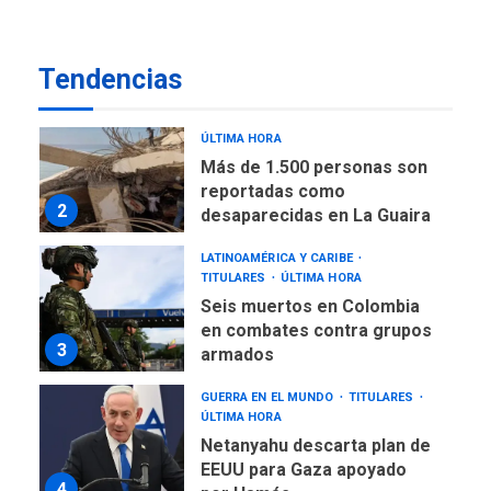
Más de 50 mil viviendas
fueron evaluadas en
estados afectados por los
1
Tendencias
terremotos
NACIONALES
TITULARES
ÚLTIMA HORA
Más de 1.500 personas son
reportadas como
2
desaparecidas en La Guaira
LATINOAMÉRICA Y CARIBE
TITULARES
ÚLTIMA HORA
Seis muertos en Colombia
en combates contra grupos
3
armados
GUERRA EN EL MUNDO
TITULARES
ÚLTIMA HORA
Netanyahu descarta plan de
EEUU para Gaza apoyado
4