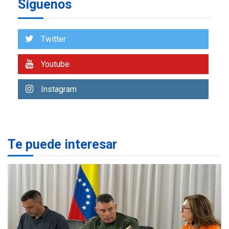
Síguenos
NACIONALES
TITULARES
ÚLTIMA HORA
Más de 50 mil viviendas
Twitter
fueron evaluadas en
estados afectados por los
1
Youtube
terremotos
NACIONALES
TITULARES
Instagram
ÚLTIMA HORA
Más de 1.500 personas son
reportadas como
2
desaparecidas en La Guaira
Te puede interesar
LATINOAMÉRICA Y CARIBE
TITULARES
ÚLTIMA HORA
Seis muertos en Colombia
en combates contra grupos
3
armados
GUERRA EN EL MUNDO
TITULARES
ÚLTIMA HORA