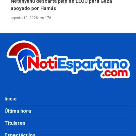
Netanyahu descarta plan de EEUU para Gaza
apoyado por Hamás
agosto 10, 2026
176
Inicio
Última hora
Titulares
Espectáculos