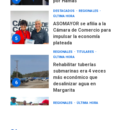
por Hamás
DESTACADOS
REGIONALES
ÚLTIMA HORA
ASOMAYOR se afilia a la
Cámara de Comercio para
impulsar la economía
5
plateada
REGIONALES
TITULARES
ÚLTIMA HORA
Rehabilitar tuberías
submarinas era 4 veces
más económico que
6
desalinizar agua en
Margarita
REGIONALES
ÚLTIMA HORA
Gobernadora llevó tanques
de almacenamiento de agua
a Corazón de Mi Patria
7