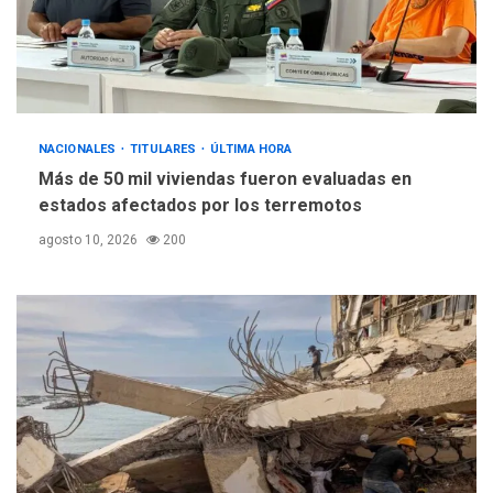
Netanyahu descarta plan de
EEUU para Gaza apoyado
4
por Hamás
DESTACADOS
REGIONALES
ÚLTIMA HORA
NACIONALES
TITULARES
ASOMAYOR se afilia a la
ÚLTIMA HORA
Cámara de Comercio para
Más de 50 mil viviendas fueron evaluadas en
impulsar la economía
estados afectados por los terremotos
5
plateada
agosto 10, 2026
200