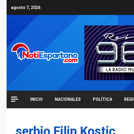
Skip
agosto 7, 2026
to
content
INICIO
NACIONALES
POLÍTICA
REG
serbio Filip Kostic