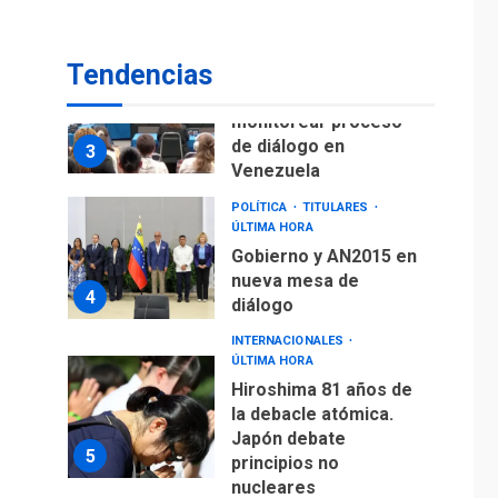
fuera de Bogotá
POLÍTICA
TITULARES
Tendencias
ÚLTIMA HORA
ONGs piden a CIDH
monitorear proceso
de diálogo en
3
Venezuela
POLÍTICA
TITULARES
ÚLTIMA HORA
Gobierno y AN2015 en
nueva mesa de
4
diálogo
INTERNACIONALES
ÚLTIMA HORA
Hiroshima 81 años de
la debacle atómica.
Japón debate
5
principios no
nucleares