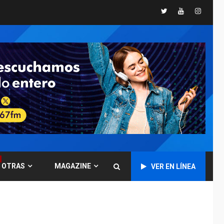
Twitter
Youtube
Instagr
GUERRA EN EL MUNDO
TITULARES
ÚLTIMA HORA
Ucrania y Rusia
intensifican
ofensivas de largo
7
alcance
NACIONALES
TITULARES
ÚLTIMA HORA
Instalan carpas
metálicas como
terminales
temporales en
1
Aeropuerto de
Maiquetía
OTRAS
MAGAZINE
VER EN LÍNEA
LATINOAMÉRICA Y CARIBE
TITULARES
ÚLTIMA HORA
De la Espriella
asumirá Presidencia
en ceremonia atípica
2