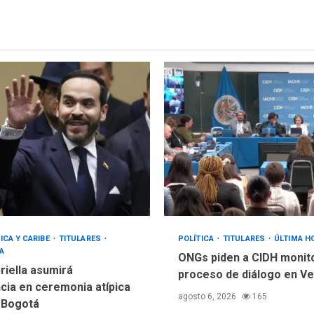
ICA Y CARIBE
TITULARES
POLÍTICA
TITULARES
ÚLTIMA H
A
ONGs piden a CIDH monit
riella asumirá
proceso de diálogo en V
cia en ceremonia atípica
agosto 6, 2026
165
 Bogotá