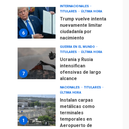
INTERNACIONALES
TITULARES
ÚLTIMA HORA
Trump vuelve intenta
nuevamente limitar
ciudadanía por
6
nacimiento
GUERRA EN EL MUNDO
TITULARES
ÚLTIMA HORA
Ucrania y Rusia
intensifican
ofensivas de largo
7
alcance
NACIONALES
TITULARES
ÚLTIMA HORA
Instalan carpas
metálicas como
terminales
temporales en
1
Aeropuerto de