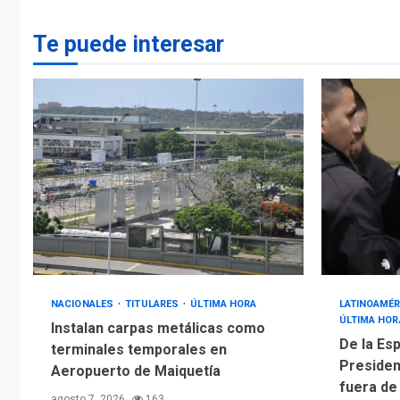
Te puede interesar
NACIONALES
TITULARES
ÚLTIMA HORA
LATINOAMÉR
ÚLTIMA HOR
Instalan carpas metálicas como
De la Esp
terminales temporales en
Presiden
Aeropuerto de Maiquetía
fuera de
agosto 7, 2026
163