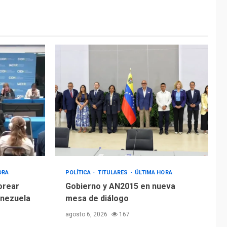
ÚLTIMA HORA
Hiroshima 81 años de
la debacle atómica.
Japón debate
5
principios no
nucleares
ORA
POLÍTICA
TITULARES
ÚLTIMA HORA
orear
Gobierno y AN2015 en nueva
enezuela
mesa de diálogo
agosto 6, 2026
167