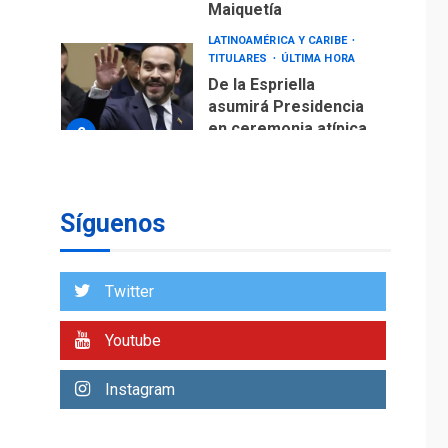
Maiquetía
LATINOAMÉRICA Y CARIBE
TITULARES
ÚLTIMA HORA
De la Espriella
asumirá Presidencia
en ceremonia atípica
2
fuera de Bogotá
POLÍTICA
TITULARES
ÚLTIMA HORA
Síguenos
ONGs piden a CIDH
monitorear proceso
de diálogo en
3
Twitter
Venezuela
POLÍTICA
TITULARES
Youtube
ÚLTIMA HORA
Gobierno y AN2015 en
Instagram
nueva mesa de
4
diálogo
INTERNACIONALES