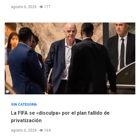
Escuelas Abiertas 2026
4
agosto 6, 2026
177
REGIONALES
TITULARES
ÚLTIMA HORA
Concejo Municipal de
Mariño respalda a Cámara
de Comercio para reforma
5
de Ley de Puerto Libre
SIN CATEGORIA
La FIFA se «disculpa» por el plan fallido de
privatización
agosto 6, 2026
164