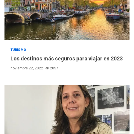
ÚLTIMA HORA
TURISMO
Hutíes de Yemen dicen que
atacaron dos petroleros
Los destinos más seguros para viajar en 2023
sauditas
3
noviembre 22, 2022
2057
REGIONALES
ÚLTIMA HORA
Instituciones estadales se
suman al Plan Agosto de
Escuelas Abiertas 2026
4
REGIONALES
TITULARES
ÚLTIMA HORA
Concejo Municipal de