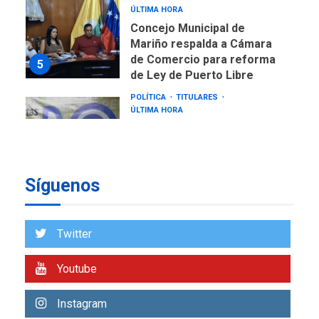
ÚLTIMA HORA
Concejo Municipal de
Mariño respalda a Cámara
de Comercio para reforma
5
de Ley de Puerto Libre
POLÍTICA
TITULARES
ÚLTIMA HORA
CNP plantea incluir Libertad
de Expresión en agenda de
negociación con comisión
6
de AN 2015
Síguenos
DESTACADOS
NACIONALES
ÚLTIMA HORA
Gobierno nacional y
Twitter
regional nos respaldaron
desde el primer momento
Youtube
7
tras terremotos del 24J
asegura Gustavo Duque
Instagram
NACIONALES
TITULARES