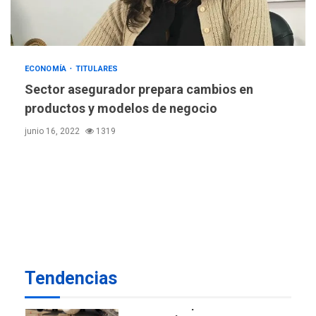
Mariño respalda a Cámara
de Comercio para reforma
5
de Ley de Puerto Libre
POLÍTICA
TITULARES
ECONOMÍA
TITULARES
ÚLTIMA HORA
CNP plantea incluir Libertad
Sector asegurador prepara cambios en
de Expresión en agenda de
productos y modelos de negocio
negociación con comisión
6
junio 16, 2022
1319
de AN 2015
DESTACADOS
NACIONALES
ÚLTIMA HORA
Gobierno nacional y
regional nos respaldaron
desde el primer momento
7
tras terremotos del 24J
asegura Gustavo Duque
Tendencias
NACIONALES
TITULARES
ÚLTIMA HORA
Reanudan operaciones de