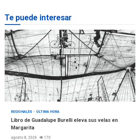
REGIONALES
ÚLTIMA HORA
Te puede interesar
Margarita será sede de
Programa “Cuidadores 360”
para aprender a atender
2
adultos mayores
REGIONALES
ÚLTIMA HORA
Mariño fortalece capacidad
operativa con flota
vehicular de 60 unidades
adquiridas en un año de
3
gestión
REGIONALES
ÚLTIMA HORA
Reparan hundimiento de la
«Juan Bautista Arismendi» a
REGIONALES
ÚLTIMA HORA
la altura de Macho Muerto
Libro de Guadalupe Burelli eleva sus velas en
4
Margarita
REGIONALES
TECNOLOGÍA
agosto 8, 2026
170
ÚLTIMA HORA