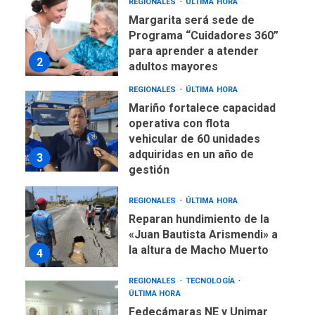
REGIONALES
ÚLTIMA HORA
Margarita será sede de
Programa “Cuidadores 360”
para aprender a atender
2
adultos mayores
REGIONALES
ÚLTIMA HORA
Mariño fortalece capacidad
operativa con flota
vehicular de 60 unidades
adquiridas en un año de
3
gestión
REGIONALES
ÚLTIMA HORA
Reparan hundimiento de la
«Juan Bautista Arismendi» a
la altura de Macho Muerto
4
REGIONALES
TECNOLOGÍA
ÚLTIMA HORA
Fedecámaras NE y Unimar