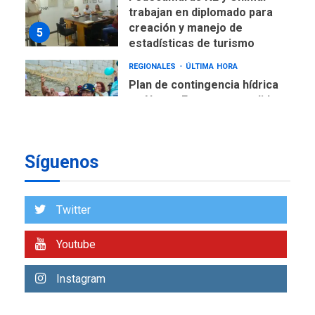
trabajan en diplomado para
creación y manejo de
5
estadísticas de turismo
REGIONALES
ÚLTIMA HORA
Plan de contingencia hídrica
en Nueva Esparta consolida
avances en territorio
6
insular
Síguenos
ECONOMÍA
TITULARES
ÚLTIMA HORA
Venezuela requiere
US$183.000 millones para
Twitter
7
alcanzar 3 millones de bdp
Youtube
REGIONALES
ÚLTIMA HORA
Libro de Guadalupe Burelli
Instagram
eleva sus velas en
Margarita
1