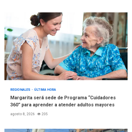
Fedecámaras NE y Unimar
trabajan en diplomado para
creación y manejo de
5
estadísticas de turismo
REGIONALES
ÚLTIMA HORA
Margarita será sede de Programa “Cuidadores
360” para aprender a atender adultos mayores
agosto 8, 2026
205