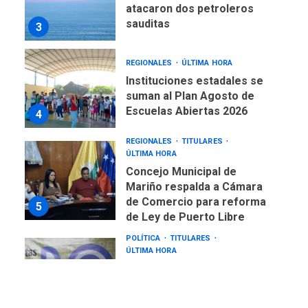
atacaron dos petroleros
sauditas
3
REGIONALES
ÚLTIMA HORA
Instituciones estadales se
suman al Plan Agosto de
Escuelas Abiertas 2026
4
REGIONALES
TITULARES
ÚLTIMA HORA
Concejo Municipal de
Mariño respalda a Cámara
de Comercio para reforma
5
de Ley de Puerto Libre
POLÍTICA
TITULARES
ÚLTIMA HORA
CNP plantea incluir Libertad
de Expresión en agenda de
negociación con comisión
6