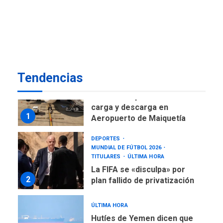
ÚLTIMA HORA
Gobierno nacional y
regional nos respaldaron
desde el primer momento
7
tras terremotos del 24J
asegura Gustavo Duque
Tendencias
NACIONALES
TITULARES
ÚLTIMA HORA
Reanudan operaciones de
carga y descarga en
1
Aeropuerto de Maiquetía
DEPORTES
MUNDIAL DE FÚTBOL 2026
TITULARES
ÚLTIMA HORA
La FIFA se «disculpa» por
2
plan fallido de privatización
ÚLTIMA HORA
Hutíes de Yemen dicen que