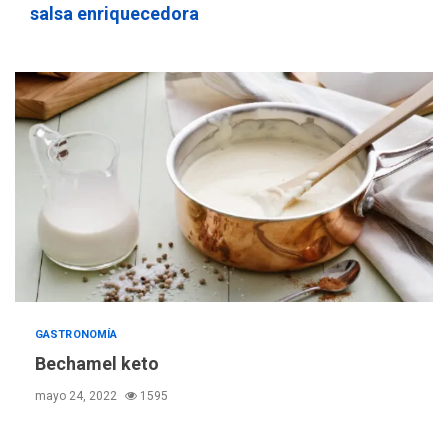
salsa enriquecedora
REGIONALES
ÚLTIMA HORA
Instituciones estadales se
suman al Plan Agosto de
Escuelas Abiertas 2026
4
REGIONALES
TITULARES
ÚLTIMA HORA
Concejo Municipal de
Mariño respalda a Cámara
de Comercio para reforma
5
de Ley de Puerto Libre
POLÍTICA
TITULARES
ÚLTIMA HORA
CNP plantea incluir Libertad
GASTRONOMÍA
de Expresión en agenda de
Bechamel keto
negociación con comisión
6
mayo 24, 2022
1595
de AN 2015
DESTACADOS
NACIONALES