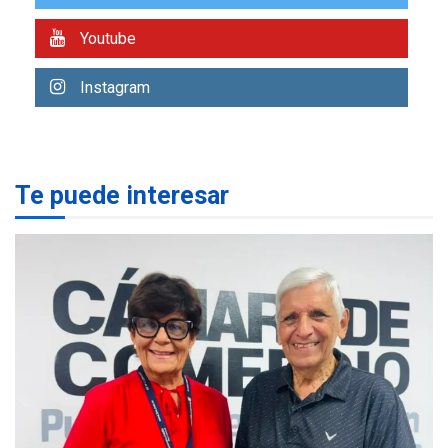
1
plateada
Youtube
REGIONALES
TITULARES
ÚLTIMA HORA
Instagram
Rehabilitar tuberías
submarinas era 4 veces
más económico que
2
desalinizar agua en
Margarita
Te puede interesar
REGIONALES
ÚLTIMA HORA
Gobernadora llevó tanques
de almacenamiento de agua
a Corazón de Mi Patria
3
REGIONALES
ÚLTIMA HORA
Alcaldía de Maneiro sigue
atendiendo falta de agua
con plan de contingencia
4