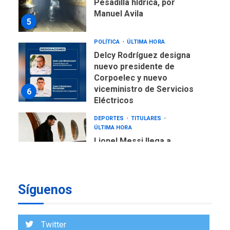
Pesadilla hídrica, por
Manuel Avila
5
POLÍTICA
ÚLTIMA HORA
Delcy Rodríguez designa
nuevo presidente de
Corpoelec y nuevo
viceministro de Servicios
6
Eléctricos
DEPORTES
TITULARES
ÚLTIMA HORA
Lionel Messi llega a
Argentina para despedir a
7
su padre
DESTACADOS
REGIONALES
Síguenos
ÚLTIMA HORA
ASOMAYOR se afilia a la
Cámara de Comercio para
Twitter
impulsar la economía