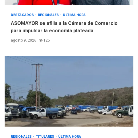
OPINIÓN
ÚLTIMA HORA
DESTACADOS
REGIONALES
ÚLTIMA HORA
Pesadilla hídrica, por
ASOMAYOR se afilia a la Cámara de Comercio
Manuel Avila
para impulsar la economía plateada
5
agosto 9, 2026
125
REGIONALES
TITULARES
ÚLTIMA HORA