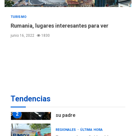
LATINOAMÉRICA Y CARIBE
TITULARES
ÚLTIMA HORA
TURISMO
Atentado con drones
Rumania, lugares interesantes para ver
explosivos deja un policía
7
muerto
junio 16, 2022
1830
POLÍTICA
ÚLTIMA HORA
Delcy Rodríguez designa
nuevo presidente de
Corpoelec y nuevo
viceministro de Servicios
1
Eléctricos
DEPORTES
TITULARES
ÚLTIMA HORA
Tendencias
Lionel Messi llega a
Argentina para despedir a
2
su padre
REGIONALES
ÚLTIMA HORA