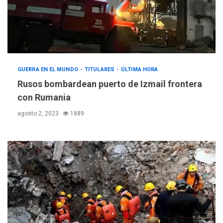
GUERRA EN EL MUNDO
TITULARES
ÚLTIMA HORA
Rusos bombardean puerto de Izmail frontera
con Rumania
agosto 2, 2023
1889
REGIONALES
ÚLTIMA HORA
Funsone benefició a 46