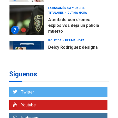
LATINOAMÉRICA Y CARIBE
TITULARES
ÚLTIMA HORA
Atentado con drones
explosivos deja un policía
7
muerto
POLÍTICA
ÚLTIMA HORA
Delcy Rodríguez designa
nuevo presidente de
Corpoelec y nuevo
viceministro de Servicios
1
Eléctricos
Síguenos
DEPORTES
TITULARES
ÚLTIMA HORA
Lionel Messi llega a
Twitter
Argentina para despedir a
2
su padre
Youtube
REGIONALES
ÚLTIMA HORA
Instagram