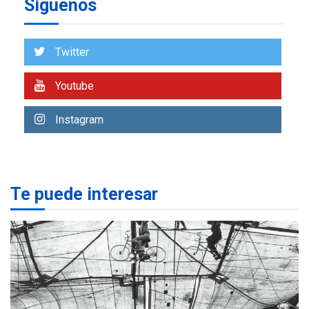
Síguenos
ECONOMÍA
TITULARES
ÚLTIMA HORA
Venezuela requiere
US$183.000 millones para
Twitter
7
alcanzar 3 millones de bdp
Youtube
REGIONALES
ÚLTIMA HORA
Libro de Guadalupe Burelli
Instagram
eleva sus velas en
Margarita
1
REGIONALES
ÚLTIMA HORA
Te puede interesar
Margarita será sede de
Programa “Cuidadores 360”
para aprender a atender
2
adultos mayores
REGIONALES
ÚLTIMA HORA
Mariño fortalece capacidad
operativa con flota
vehicular de 60 unidades