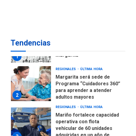
Venezuela requiere
US$183.000 millones para
7
alcanzar 3 millones de bdp
REGIONALES
ÚLTIMA HORA
Tendencias
Libro de Guadalupe Burelli
eleva sus velas en
Margarita
1
REGIONALES
ÚLTIMA HORA
Margarita será sede de
Programa “Cuidadores 360”
para aprender a atender
2
adultos mayores
REGIONALES
ÚLTIMA HORA
Mariño fortalece capacidad
operativa con flota
vehicular de 60 unidades
adquiridas en un año de