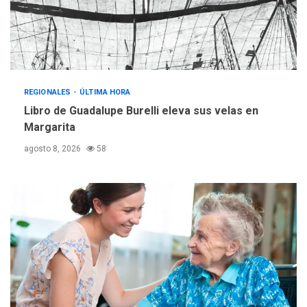
adquiridas en un año de
3
gestión
REGIONALES
ÚLTIMA HORA
Reparan hundimiento de la
«Juan Bautista Arismendi» a
REGIONALES
ÚLTIMA HORA
la altura de Macho Muerto
Libro de Guadalupe Burelli eleva sus velas en
4
Margarita
REGIONALES
TECNOLOGÍA
agosto 8, 2026
58
ÚLTIMA HORA
Fedecámaras NE y Unimar
trabajan en diplomado para
creación y manejo de
5
estadísticas de turismo