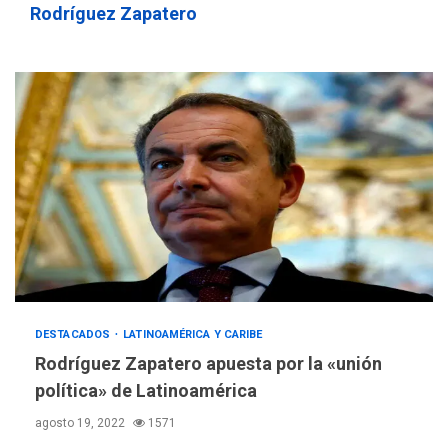
Rodríguez Zapatero
REGIONALES
ÚLTIMA HORA
DESTACADOS
LATINOAMÉRICA Y CARIBE
Mariño fortalece capacidad
Rodríguez Zapatero apuesta por la «unión
operativa con flota
política» de Latinoamérica
vehicular de 60 unidades
adquiridas en un año de
3
agosto 19, 2022
1571
gestión