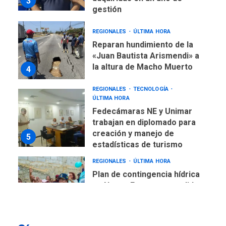
3
gestión
REGIONALES
ÚLTIMA HORA
Reparan hundimiento de la
«Juan Bautista Arismendi» a
la altura de Macho Muerto
4
REGIONALES
TECNOLOGÍA
ÚLTIMA HORA
Fedecámaras NE y Unimar
trabajan en diplomado para
creación y manejo de
5
estadísticas de turismo
REGIONALES
ÚLTIMA HORA
Plan de contingencia hídrica
en Nueva Esparta consolida
avances en territorio
6
insular