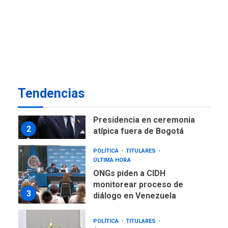
NACIONALES
TITULARES
ÚLTIMA HORA
Instalan carpas metálicas
como terminales
temporales en Aeropuerto
1
de Maiquetía
LATINOAMÉRICA Y CARIBE
Tendencias
TITULARES
ÚLTIMA HORA
De la Espriella asumirá
Presidencia en ceremonia
2
atípica fuera de Bogotá
POLÍTICA
TITULARES
ÚLTIMA HORA
ONGs piden a CIDH
monitorear proceso de
3
diálogo en Venezuela
POLÍTICA
TITULARES