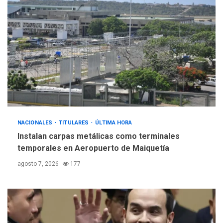
ÚLTIMA HORA
Gobierno y AN2015 en
nueva mesa de diálogo
4
INTERNACIONALES
ÚLTIMA HORA
Hiroshima 81 años de la
debacle atómica. Japón
debate principios no
5
nucleares
NACIONALES
TITULARES
ÚLTIMA HORA
Instalan carpas metálicas como terminales
temporales en Aeropuerto de Maiquetía
agosto 7, 2026
177