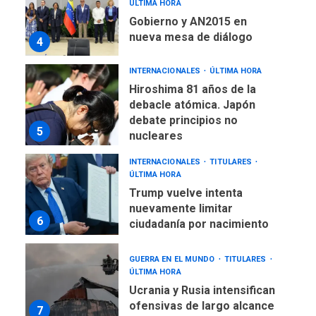
ÚLTIMA HORA
Gobierno y AN2015 en
nueva mesa de diálogo
4
INTERNACIONALES
ÚLTIMA HORA
Hiroshima 81 años de la
debacle atómica. Japón
debate principios no
5
nucleares
INTERNACIONALES
TITULARES
ÚLTIMA HORA
Trump vuelve intenta
nuevamente limitar
6
ciudadanía por nacimiento
GUERRA EN EL MUNDO
TITULARES
ÚLTIMA HORA
Ucrania y Rusia intensifican
ofensivas de largo alcance
7