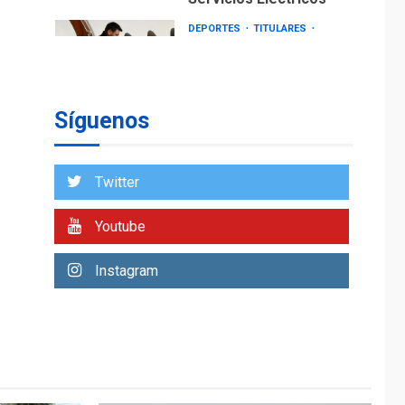
DEPORTES
TITULARES
ÚLTIMA HORA
Lionel Messi llega a
Argentina para
2
despedir a su padre
Síguenos
REGIONALES
ÚLTIMA HORA
Funsone benefició a
46 personas con la
Twitter
entrega de lentes
3
correctivos
Youtube
REGIONALES
ÚLTIMA HORA
Instagram
La falta de agua
pueden llevar a
problemas sanitarios
y asumirse como
4
problema de orden
público
REGIONALES
ÚLTIMA HORA