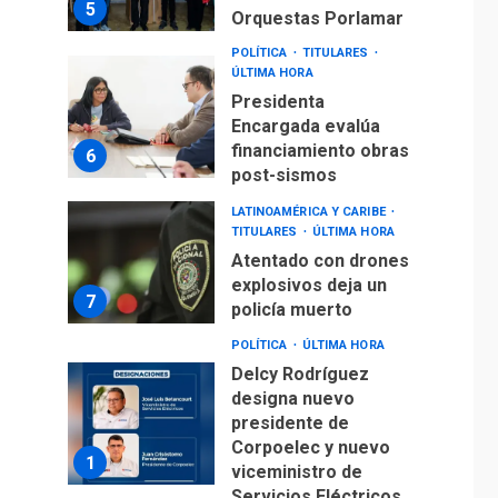
5
Orquestas Porlamar
POLÍTICA
TITULARES
ÚLTIMA HORA
Presidenta
Encargada evalúa
financiamiento obras
6
post-sismos
LATINOAMÉRICA Y CARIBE
TITULARES
ÚLTIMA HORA
Atentado con drones
explosivos deja un
7
policía muerto
POLÍTICA
ÚLTIMA HORA
Delcy Rodríguez
designa nuevo
presidente de
Corpoelec y nuevo
1
viceministro de
Servicios Eléctricos