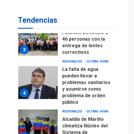
Lionel Messi llega a
Argentina para
2
despedir a su padre
Tendencias
REGIONALES
ÚLTIMA HORA
Funsone benefició a
46 personas con la
entrega de lentes
3
correctivos
REGIONALES
ÚLTIMA HORA
La falta de agua
pueden llevar a
problemas sanitarios
y asumirse como
4
problema de orden
público
REGIONALES
ÚLTIMA HORA
Alcaldía de Mariño
climatiza Núcleo del
Sistema de