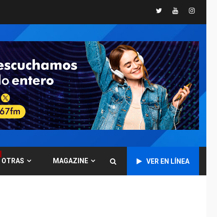
Presidenta
Twitter
Youtube
Instagr
Encargada evalúa
financiamiento obras
6
post-sismos
LATINOAMÉRICA Y CARIBE
TITULARES
ÚLTIMA HORA
Atentado con drones
explosivos deja un
7
policía muerto
POLÍTICA
ÚLTIMA HORA
Delcy Rodríguez
designa nuevo
presidente de
OTRAS
MAGAZINE
Corpoelec y nuevo
VER EN LÍNEA
1
viceministro de
Servicios Eléctricos
DEPORTES
TITULARES
ÚLTIMA HORA