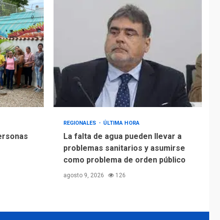
Alcaldía de Mariño
climatiza Núcleo del
Sistema de
5
Orquestas Porlamar
REGIONALES
ÚLTIMA HORA
personas
La falta de agua pueden llevar a
problemas sanitarios y asumirse
como problema de orden público
agosto 9, 2026
126