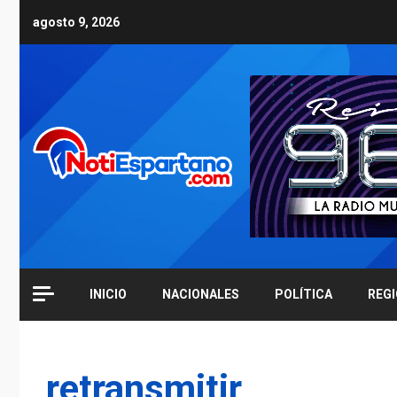
Skip
agosto 9, 2026
to
content
INICIO
NACIONALES
POLÍTICA
REG
retransmitir