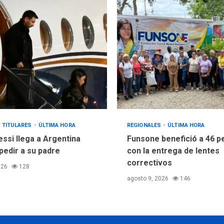
TITULARES
ÚLTIMA HORA
REGIONALES
ÚLTIMA HORA
essi llega a Argentina
Funsone benefició a 46 
pedir a su padre
con la entrega de lentes
correctivos
026
128
agosto 9, 2026
146