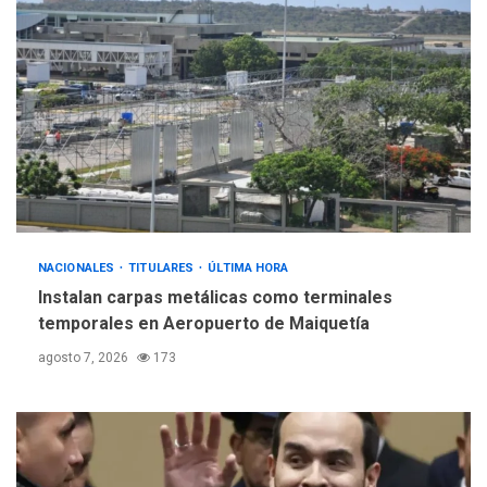
ÚLTIMA HORA
Gobierno y AN2015 en
nueva mesa de diálogo
4
INTERNACIONALES
ÚLTIMA HORA
Hiroshima 81 años de la
debacle atómica. Japón
debate principios no
5
nucleares
NACIONALES
TITULARES
ÚLTIMA HORA
Instalan carpas metálicas como terminales
temporales en Aeropuerto de Maiquetía
agosto 7, 2026
173