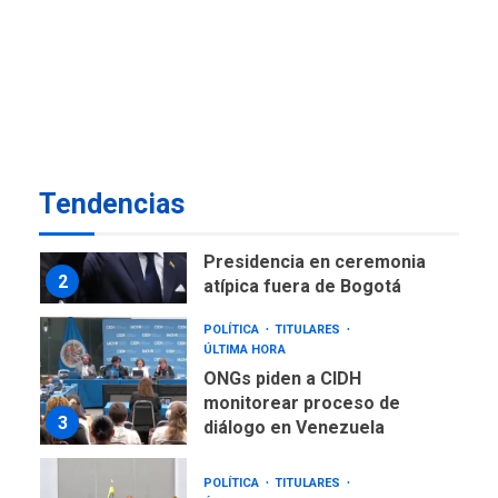
NACIONALES
TITULARES
ÚLTIMA HORA
Instalan carpas metálicas
como terminales
temporales en Aeropuerto
1
de Maiquetía
LATINOAMÉRICA Y CARIBE
Tendencias
TITULARES
ÚLTIMA HORA
De la Espriella asumirá
Presidencia en ceremonia
2
atípica fuera de Bogotá
POLÍTICA
TITULARES
ÚLTIMA HORA
ONGs piden a CIDH
monitorear proceso de
3
diálogo en Venezuela
POLÍTICA
TITULARES