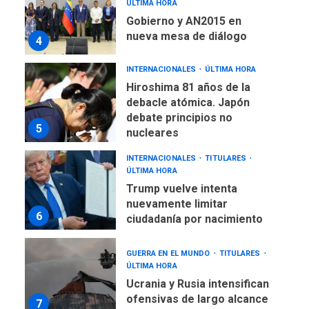
ÚLTIMA HORA
Gobierno y AN2015 en
nueva mesa de diálogo
4
INTERNACIONALES
ÚLTIMA HORA
Hiroshima 81 años de la
debacle atómica. Japón
debate principios no
5
nucleares
INTERNACIONALES
TITULARES
ÚLTIMA HORA
Trump vuelve intenta
nuevamente limitar
6
ciudadanía por nacimiento
GUERRA EN EL MUNDO
TITULARES
ÚLTIMA HORA
Ucrania y Rusia intensifican
ofensivas de largo alcance
7