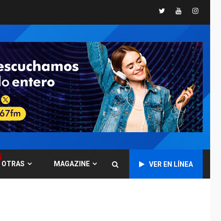
Twitter
Youtube
Instagr
POLÍTICA
TITULARES
ÚLTIMA HORA
CNP plantea incluir
Libertad de Expresión
en agenda de
6
negociación con
comisión de AN 2015
DESTACADOS
NACIONALES
ÚLTIMA HORA
Gobierno nacional y
regional nos
respaldaron desde el
primer momento tras
7
terremotos del 24J
OTRAS
MAGAZINE
VER EN LÍNEA
asegura Gustavo
Duque
NACIONALES
TITULARES
ÚLTIMA HORA
Reanudan