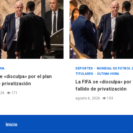
RIA
DEPORTES
MUNDIAL DE FÚTBOL 
TITULARES
ÚLTIMA HORA
e «disculpa» por el plan
La FIFA se «disculpa» por
e privatización
fallido de privatización
026
171
agosto 6, 2026
193
Inicio