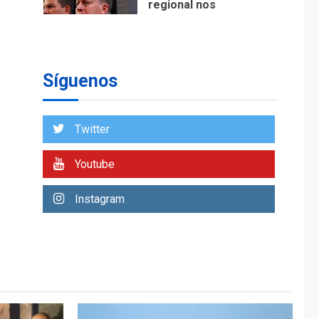
regional nos
respaldaron desde el
primer momento tras
7
terremotos del 24J
asegura Gustavo
Síguenos
Duque
NACIONALES
TITULARES
ÚLTIMA HORA
Twitter
Reanudan
operaciones de carga
Youtube
y descarga en
1
Aeropuerto de
Instagram
Maiquetía
DEPORTES
MUNDIAL DE FÚTBOL 2026
TITULARES
ÚLTIMA HORA
La FIFA se «disculpa»
por plan fallido de
2
privatización
ÚLTIMA HORA