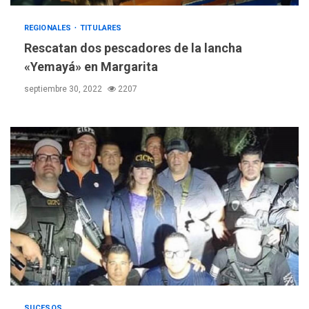
lentes correctivos
3
REGIONALES
TITULARES
REGIONALES
ÚLTIMA HORA
Rescatan dos pescadores de la lancha
La falta de agua pueden
«Yemayá» en Margarita
llevar a problemas
sanitarios y asumirse como
septiembre 30, 2022
2207
4
problema de orden público
REGIONALES
ÚLTIMA HORA
Alcaldía de Mariño climatiza
Núcleo del Sistema de
Orquestas Porlamar
5
POLÍTICA
TITULARES
ÚLTIMA HORA
Presidenta Encargada
evalúa financiamiento obras
6
post-sismos
LATINOAMÉRICA Y CARIBE
SUCESOS