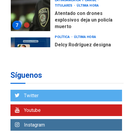
LATINOAMÉRICA Y CARIBE
TITULARES
ÚLTIMA HORA
Atentado con drones
explosivos deja un policía
7
muerto
POLÍTICA
ÚLTIMA HORA
Delcy Rodríguez designa
nuevo presidente de
Corpoelec y nuevo
viceministro de Servicios
1
Eléctricos
Síguenos
DEPORTES
TITULARES
ÚLTIMA HORA
Lionel Messi llega a
Twitter
Argentina para despedir a
2
su padre
Youtube
REGIONALES
ÚLTIMA HORA
Instagram
Funsone benefició a 46