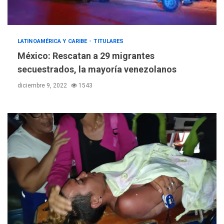
LATINOAMÉRICA Y CARIBE
TITULARES
México: Rescatan a 29 migrantes
secuestrados, la mayoría venezolanos
diciembre 9, 2022
1543
REGIONALES
ÚLTIMA HORA
Funsone benefició a 46
personas con la entrega de