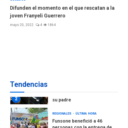
TITULARES
ÚLTIMA HORA
Difunden el momento en el que rescatan a la
Atentado con drones
joven Franyeli Guerrero
explosivos deja un policía
7
muerto
mayo 20, 2022
4
1864
POLÍTICA
ÚLTIMA HORA
Delcy Rodríguez designa
nuevo presidente de
Corpoelec y nuevo
viceministro de Servicios
1
Eléctricos
DEPORTES
TITULARES
ÚLTIMA HORA
Tendencias
Lionel Messi llega a
Argentina para despedir a
2
su padre
REGIONALES
ÚLTIMA HORA
Funsone benefició a 46
personas con la entrega de