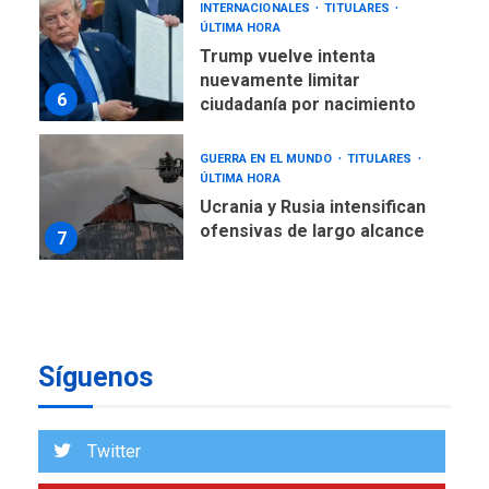
INTERNACIONALES
TITULARES
ÚLTIMA HORA
Trump vuelve intenta
nuevamente limitar
6
ciudadanía por nacimiento
GUERRA EN EL MUNDO
TITULARES
ÚLTIMA HORA
Ucrania y Rusia intensifican
ofensivas de largo alcance
7
NACIONALES
TITULARES
ÚLTIMA HORA
Instalan carpas metálicas
como terminales
Síguenos
temporales en Aeropuerto
1
de Maiquetía
LATINOAMÉRICA Y CARIBE
Twitter
TITULARES
ÚLTIMA HORA
De la Espriella asumirá