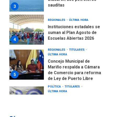
sauditas
3
REGIONALES
ÚLTIMA HORA
Instituciones estadales se
suman al Plan Agosto de
Escuelas Abiertas 2026
4
REGIONALES
TITULARES
ÚLTIMA HORA
Concejo Municipal de
Mariño respalda a Cámara
de Comercio para reforma
5
de Ley de Puerto Libre
POLÍTICA
TITULARES
ÚLTIMA HORA
CNP plantea incluir Libertad
de Expresión en agenda de
negociación con comisión
6
de AN 2015