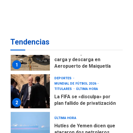
Gobierno nacional y
regional nos respaldaron
desde el primer momento
7
tras terremotos del 24J
asegura Gustavo Duque
Tendencias
NACIONALES
TITULARES
ÚLTIMA HORA
Reanudan operaciones de
carga y descarga en
1
Aeropuerto de Maiquetía
DEPORTES
MUNDIAL DE FÚTBOL 2026
TITULARES
ÚLTIMA HORA
La FIFA se «disculpa» por
2
plan fallido de privatización
ÚLTIMA HORA
Hutíes de Yemen dicen que
atacaron dos petroleros