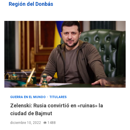
Región del Donbás
GUERRA EN EL MUNDO
TITULARES
ÚLTIMA HORA
Zelenski: Rusia convirtió en «ruinas» la
Hutíes de Yemen dicen que
atacaron dos petroleros
ciudad de Bajmut
sauditas
3
diciembre 10, 2022
1488