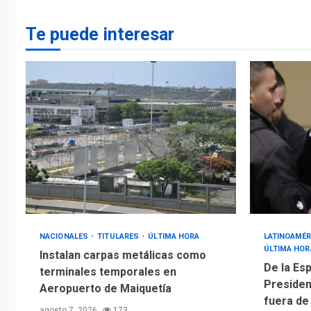
Te puede interesar
NACIONALES
TITULARES
ÚLTIMA HORA
LATINOAMÉR
ÚLTIMA HOR
Instalan carpas metálicas como
De la Esp
terminales temporales en
Presiden
Aeropuerto de Maiquetía
fuera de
agosto 7, 2026
173