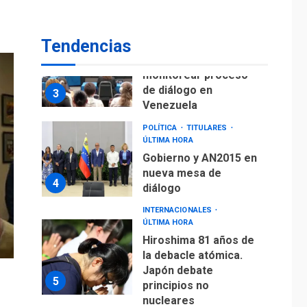
fuera de Bogotá
POLÍTICA
TITULARES
Tendencias
ÚLTIMA HORA
ONGs piden a CIDH
monitorear proceso
de diálogo en
3
Venezuela
POLÍTICA
TITULARES
ÚLTIMA HORA
Gobierno y AN2015 en
nueva mesa de
4
diálogo
INTERNACIONALES
ÚLTIMA HORA
Hiroshima 81 años de
la debacle atómica.
Japón debate
5
principios no
nucleares