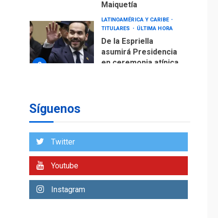
Maiquetía
LATINOAMÉRICA Y CARIBE
TITULARES
ÚLTIMA HORA
De la Espriella
asumirá Presidencia
en ceremonia atípica
2
fuera de Bogotá
POLÍTICA
TITULARES
ÚLTIMA HORA
Síguenos
ONGs piden a CIDH
monitorear proceso
de diálogo en
3
Twitter
Venezuela
POLÍTICA
TITULARES
Youtube
ÚLTIMA HORA
Gobierno y AN2015 en
Instagram
nueva mesa de
4
diálogo
INTERNACIONALES