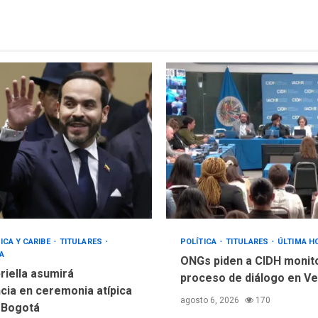
ICA Y CARIBE
TITULARES
POLÍTICA
TITULARES
ÚLTIMA H
A
ONGs piden a CIDH monit
riella asumirá
proceso de diálogo en V
cia en ceremonia atípica
agosto 6, 2026
170
 Bogotá