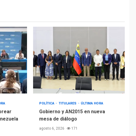
ÚLTIMA HORA
Hiroshima 81 años de
la debacle atómica.
Japón debate
5
principios no
nucleares
ORA
POLÍTICA
TITULARES
ÚLTIMA HORA
orear
Gobierno y AN2015 en nueva
enezuela
mesa de diálogo
agosto 6, 2026
171