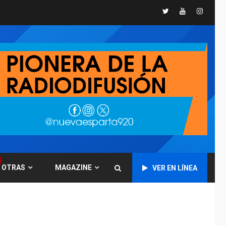
Twitter
Youtube
Instagr
GUERRA EN EL MUNDO
TITULARES
ÚLTIMA HORA
Ucrania y Rusia
intensifican
ofensivas de largo
7
alcance
NACIONALES
TITULARES
ÚLTIMA HORA
Instalan carpas
metálicas como
terminales
temporales en
1
Aeropuerto de
Maiquetía
OTRAS
MAGAZINE
VER EN LÍNEA
LATINOAMÉRICA Y CARIBE
TITULARES
ÚLTIMA HORA
De la Espriella
asumirá Presidencia
en ceremonia atípica
2