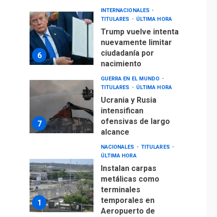
INTERNACIONALES
TITULARES
ÚLTIMA HORA
Trump vuelve intenta
nuevamente limitar
ciudadanía por
6
nacimiento
GUERRA EN EL MUNDO
TITULARES
ÚLTIMA HORA
Ucrania y Rusia
intensifican
ofensivas de largo
7
alcance
NACIONALES
TITULARES
ÚLTIMA HORA
Instalan carpas
metálicas como
terminales
temporales en
1
Aeropuerto de