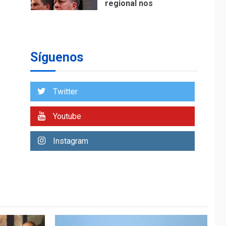
regional nos
respaldaron desde el
primer momento tras
7
terremotos del 24J
asegura Gustavo
Síguenos
Duque
NACIONALES
TITULARES
ÚLTIMA HORA
Twitter
Reanudan
operaciones de carga
Youtube
y descarga en
1
Aeropuerto de
Instagram
Maiquetía
DEPORTES
MUNDIAL DE FÚTBOL 2026
TITULARES
ÚLTIMA HORA
La FIFA se «disculpa»
por plan fallido de
2
privatización
ÚLTIMA HORA