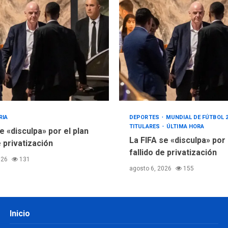
RIA
DEPORTES
MUNDIAL DE FÚTBOL 
TITULARES
ÚLTIMA HORA
e «disculpa» por el plan
La FIFA se «disculpa» por
e privatización
fallido de privatización
026
131
agosto 6, 2026
155
Inicio