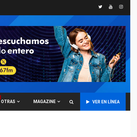
Twitter
Youtube
Instagr
POLÍTICA
TITULARES
ÚLTIMA HORA
CNP plantea incluir
Libertad de Expresión
en agenda de
6
negociación con
comisión de AN 2015
DESTACADOS
NACIONALES
ÚLTIMA HORA
Gobierno nacional y
regional nos
respaldaron desde el
primer momento tras
7
terremotos del 24J
OTRAS
MAGAZINE
VER EN LÍNEA
asegura Gustavo
Duque
NACIONALES
TITULARES
ÚLTIMA HORA
Reanudan