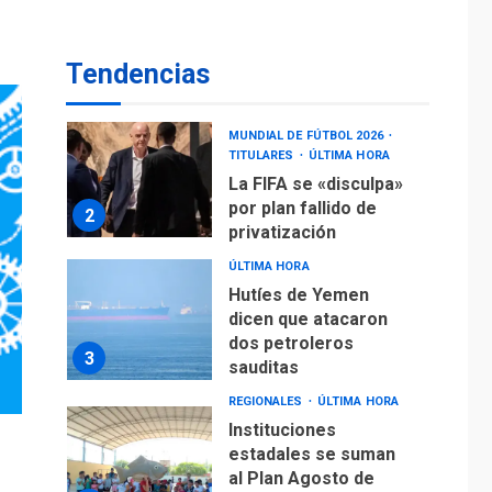
operaciones de carga
y descarga en
1
Aeropuerto de
Tendencias
Maiquetía
DEPORTES
MUNDIAL DE FÚTBOL 2026
TITULARES
ÚLTIMA HORA
La FIFA se «disculpa»
por plan fallido de
2
privatización
ÚLTIMA HORA
Hutíes de Yemen
dicen que atacaron
dos petroleros
3
sauditas
REGIONALES
ÚLTIMA HORA
Instituciones
estadales se suman
al Plan Agosto de