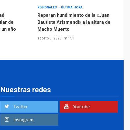
Margarita será sede
de Programa
REGIONALES
ÚLTIMA HORA
“Cuidadores 360”
ad
Reparan hundimiento de la «Juan
para aprender a
ular de
Bautista Arismendi» a la altura de
2
atender adultos
n un año
Macho Muerto
mayores
agosto 8, 2026
151
REGIONALES
ÚLTIMA HORA
Mariño fortalece
capacidad operativa
con flota vehicular de
60 unidades
3
adquiridas en un año
de gestión
Nuestras redes
REGIONALES
ÚLTIMA HORA
Reparan hundimiento
de la «Juan Bautista
Twitter
Youtube
Arismendi» a la altura
4
de Macho Muerto
Instagram
REGIONALES
TECNOLOGÍA