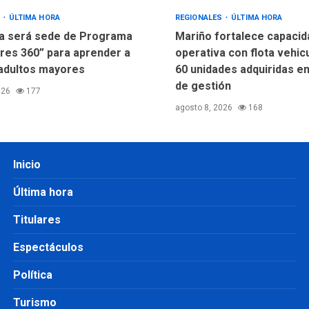
S
ÚLTIMA HORA
REGIONALES
ÚLTIMA HORA
a será sede de Programa
Mariño fortalece capacid
res 360” para aprender a
operativa con flota vehic
adultos mayores
60 unidades adquiridas e
de gestión
026
177
agosto 8, 2026
168
Inicio
Última hora
Titulares
Espectáculos
Política
Turismo