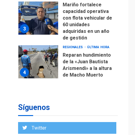
Mariño fortalece
capacidad operativa
con flota vehicular de
60 unidades
3
adquiridas en un año
de gestión
REGIONALES
ÚLTIMA HORA
Reparan hundimiento
de la «Juan Bautista
Arismendi» a la altura
4
de Macho Muerto
REGIONALES
TECNOLOGÍA
ÚLTIMA HORA
Fedecámaras NE y
Unimar trabajan en
Síguenos
diplomado para
creación y manejo de
5
estadísticas de
Twitter
turismo