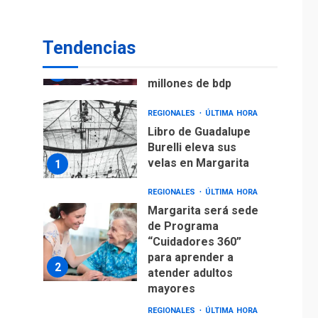
ECONOMÍA
TITULARES
ÚLTIMA HORA
Venezuela requiere
Tendencias
US$183.000 millones
para alcanzar 3
7
millones de bdp
REGIONALES
ÚLTIMA HORA
Libro de Guadalupe
Burelli eleva sus
velas en Margarita
1
REGIONALES
ÚLTIMA HORA
Margarita será sede
de Programa
“Cuidadores 360”
para aprender a
2
atender adultos
mayores
REGIONALES
ÚLTIMA HORA