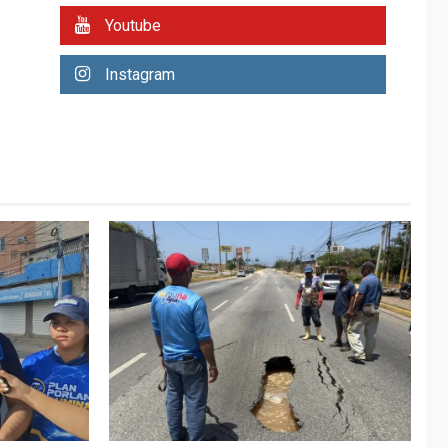
REGIONALES
ÚLTIMA HORA
Youtube
Plan de contingencia
hídrica en Nueva
Instagram
Esparta consolida
avances en territorio
6
insular
ECONOMÍA
TITULARES
ÚLTIMA HORA
Venezuela requiere
US$183.000 millones
para alcanzar 3
7
millones de bdp
REGIONALES
ÚLTIMA HORA
Libro de Guadalupe
Burelli eleva sus
velas en Margarita
1
REGIONALES
ÚLTIMA HORA