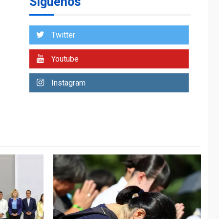
Síguenos
entidades cubanas
LATINOAMÉRICA Y CARIBE
TITULARES
ÚLTIMA HORA
Twitter
De la Espriella
asumirá Presidencia
Youtube
en ceremonia atípica
1
fuera de Bogotá
Instagram
POLÍTICA
TITULARES
ÚLTIMA HORA
ONGs piden a CIDH
monitorear proceso
de diálogo en
2
Venezuela
POLÍTICA
TITULARES
ÚLTIMA HORA
Gobierno y AN2015 en
nueva mesa de
3
diálogo
INTERNACIONALES