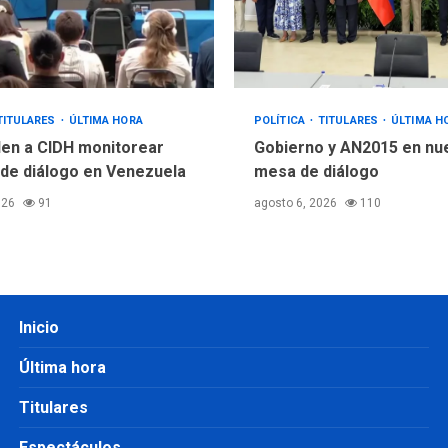
TITULARES
ÚLTIMA HORA
POLÍTICA
TITULARES
ÚLTIMA H
en a CIDH monitorear
Gobierno y AN2015 en nu
de diálogo en Venezuela
mesa de diálogo
026
91
agosto 6, 2026
110
Inicio
Última hora
Titulares
Espectáculos