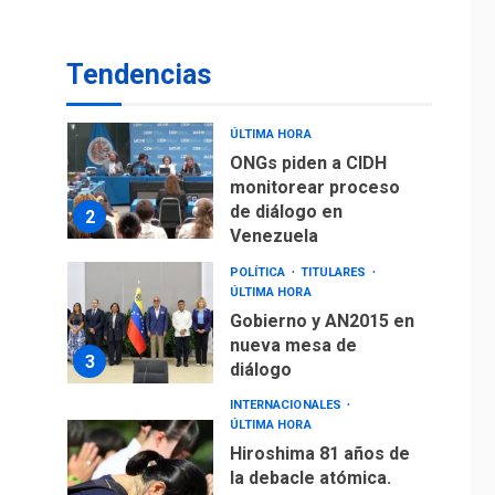
De la Espriella
asumirá Presidencia
en ceremonia atípica
1
Tendencias
fuera de Bogotá
POLÍTICA
TITULARES
ÚLTIMA HORA
ONGs piden a CIDH
monitorear proceso
de diálogo en
2
Venezuela
POLÍTICA
TITULARES
ÚLTIMA HORA
Gobierno y AN2015 en
nueva mesa de
3
diálogo
INTERNACIONALES
ÚLTIMA HORA
Hiroshima 81 años de
la debacle atómica.