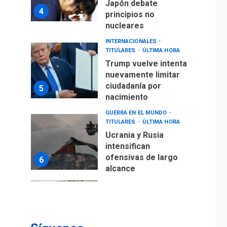
Japón debate
4
principios no
nucleares
INTERNACIONALES
TITULARES
ÚLTIMA HORA
Trump vuelve intenta
nuevamente limitar
ciudadanía por
5
nacimiento
GUERRA EN EL MUNDO
TITULARES
ÚLTIMA HORA
Ucrania y Rusia
intensifican
ofensivas de largo
6
alcance
LATINOAMÉRICA Y CARIBE
TITULARES
ÚLTIMA HORA
EEUU sanciona a ocho
militares y cinco
7