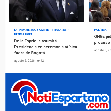
LATINOAMÉRICA Y CARIBE
TITULARES
POLÍTICA
ÚLTIMA HORA
ONGs pid
De la Espriella asumirá
proceso 
Presidencia en ceremonia atípica
agosto 6, 2
fuera de Bogotá
agosto 6, 2026
92