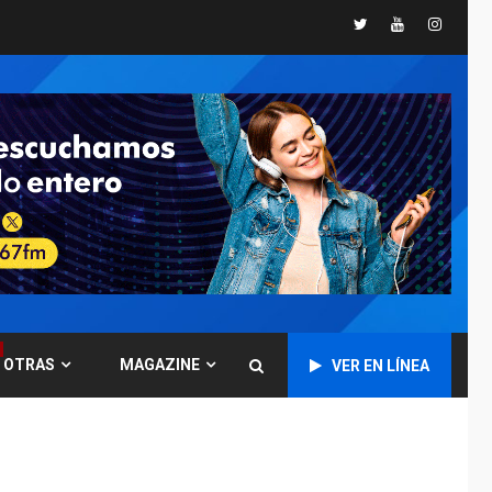
INTERNACIONALES
Twitter
Youtube
Instagr
TITULARES
ÚLTIMA HORA
Trump vuelve intenta
nuevamente limitar
ciudadanía por
5
nacimiento
GUERRA EN EL MUNDO
TITULARES
ÚLTIMA HORA
Ucrania y Rusia
intensifican
ofensivas de largo
6
alcance
LATINOAMÉRICA Y CARIBE
TITULARES
ÚLTIMA HORA
OTRAS
MAGAZINE
EEUU sanciona a ocho
VER EN LÍNEA
militares y cinco
7
entidades cubanas
LATINOAMÉRICA Y CARIBE
TITULARES
ÚLTIMA HORA