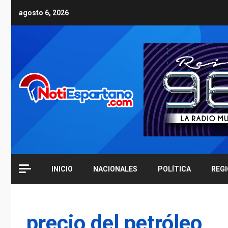
Skip
agosto 6, 2026
to
content
INICIO
NACIONALES
POLÍTICA
REG
precio del petróleo