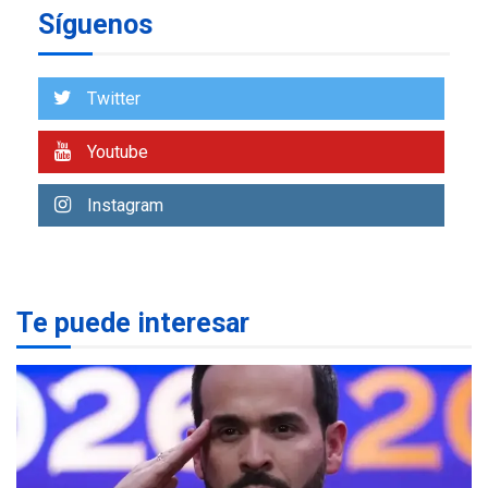
Trump vuelve intenta
Síguenos
nuevamente limitar
7
ciudadanía por nacimiento
Twitter
LATINOAMÉRICA Y CARIBE
TITULARES
ÚLTIMA HORA
De la Espriella jura como
Youtube
nuevo presidente de
1
Colombia
Instagram
NACIONALES
TITULARES
ÚLTIMA HORA
Instalan carpas metálicas
como terminales
Te puede interesar
temporales en Aeropuerto
2
de Maiquetía
LATINOAMÉRICA Y CARIBE
TITULARES
ÚLTIMA HORA
De la Espriella asumirá
Presidencia en ceremonia
3