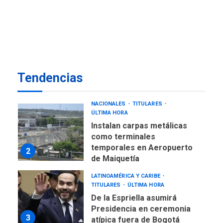
Trump vuelve intenta
nuevamente limitar
7
ciudadanía por nacimiento
LATINOAMÉRICA Y CARIBE
TITULARES
ÚLTIMA HORA
De la Espriella jura como
Tendencias
nuevo presidente de
1
Colombia
NACIONALES
TITULARES
ÚLTIMA HORA
Instalan carpas metálicas
como terminales
temporales en Aeropuerto
2
de Maiquetía
LATINOAMÉRICA Y CARIBE
TITULARES
ÚLTIMA HORA
De la Espriella asumirá
Presidencia en ceremonia
3
atípica fuera de Bogotá