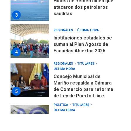
Hutíes de Yemen dicen que
atacaron dos petroleros
sauditas
3
REGIONALES
ÚLTIMA HORA
Instituciones estadales se
suman al Plan Agosto de
Escuelas Abiertas 2026
4
REGIONALES
TITULARES
ÚLTIMA HORA
Concejo Municipal de
Mariño respalda a Cámara
de Comercio para reforma
5
de Ley de Puerto Libre
POLÍTICA
TITULARES
ÚLTIMA HORA
CNP plantea incluir Libertad
de Expresión en agenda de
negociación con comisión