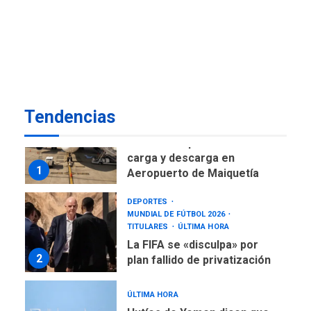
ÚLTIMA HORA
Gobierno nacional y
regional nos respaldaron
desde el primer momento
7
tras terremotos del 24J
asegura Gustavo Duque
Tendencias
NACIONALES
TITULARES
ÚLTIMA HORA
Reanudan operaciones de
carga y descarga en
1
Aeropuerto de Maiquetía
DEPORTES
MUNDIAL DE FÚTBOL 2026
TITULARES
ÚLTIMA HORA
La FIFA se «disculpa» por
2
plan fallido de privatización
ÚLTIMA HORA