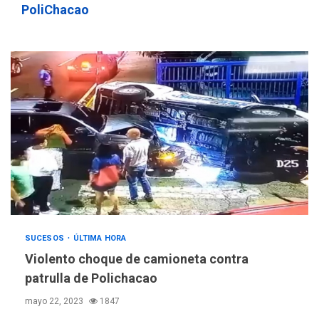
PoliChacao
SUCESOS
ÚLTIMA HORA
Violento choque de camioneta contra
ÚLTIMA HORA
patrulla de Polichacao
Hutíes de Yemen dicen que
atacaron dos petroleros
mayo 22, 2023
1847
sauditas
3