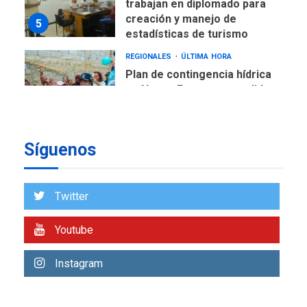
trabajan en diplomado para
creación y manejo de
5
estadísticas de turismo
REGIONALES
ÚLTIMA HORA
Plan de contingencia hídrica
en Nueva Esparta consolida
avances en territorio
6
insular
Síguenos
ECONOMÍA
TITULARES
ÚLTIMA HORA
Venezuela requiere
US$183.000 millones para
Twitter
7
alcanzar 3 millones de bdp
Youtube
REGIONALES
ÚLTIMA HORA
Libro de Guadalupe Burelli
Instagram
eleva sus velas en
Margarita
1