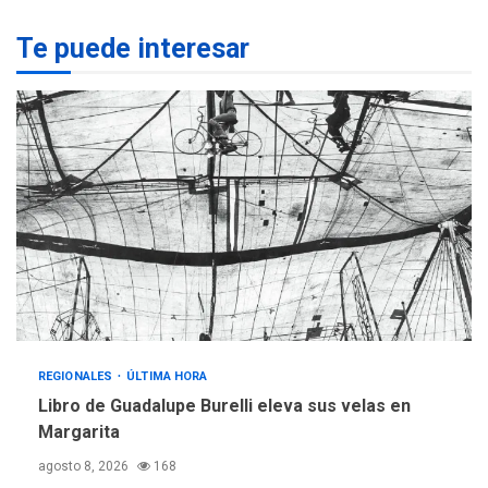
REGIONALES
ÚLTIMA HORA
Te puede interesar
Margarita será sede de
Programa “Cuidadores 360”
para aprender a atender
2
adultos mayores
REGIONALES
ÚLTIMA HORA
Mariño fortalece capacidad
operativa con flota
vehicular de 60 unidades
adquiridas en un año de
3
gestión
REGIONALES
ÚLTIMA HORA
Reparan hundimiento de la
«Juan Bautista Arismendi» a
REGIONALES
ÚLTIMA HORA
la altura de Macho Muerto
Libro de Guadalupe Burelli eleva sus velas en
4
Margarita
REGIONALES
TECNOLOGÍA
agosto 8, 2026
168
ÚLTIMA HORA