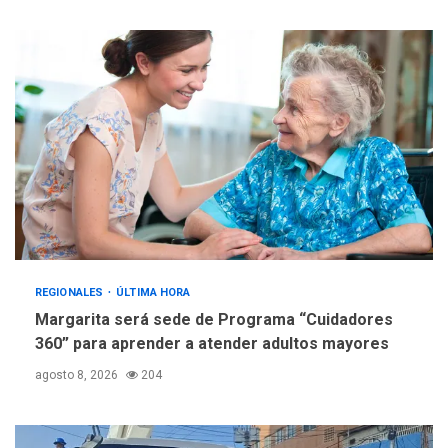
Fedecámaras NE y Unimar
trabajan en diplomado para
creación y manejo de
5
estadísticas de turismo
REGIONALES
ÚLTIMA HORA
Margarita será sede de Programa “Cuidadores
360” para aprender a atender adultos mayores
agosto 8, 2026
204