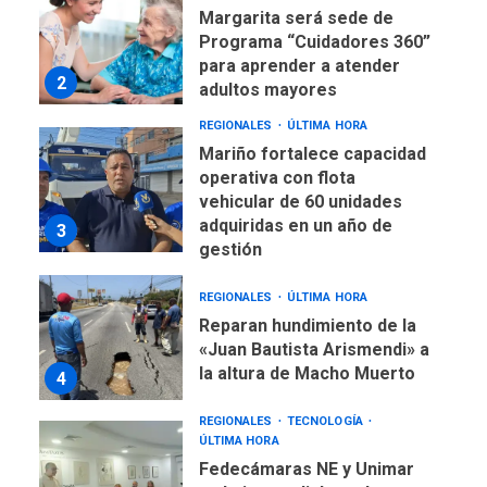
Margarita será sede de
Programa “Cuidadores 360”
para aprender a atender
2
adultos mayores
REGIONALES
ÚLTIMA HORA
Mariño fortalece capacidad
operativa con flota
vehicular de 60 unidades
adquiridas en un año de
3
gestión
REGIONALES
ÚLTIMA HORA
Reparan hundimiento de la
«Juan Bautista Arismendi» a
la altura de Macho Muerto
4
REGIONALES
TECNOLOGÍA
ÚLTIMA HORA
Fedecámaras NE y Unimar