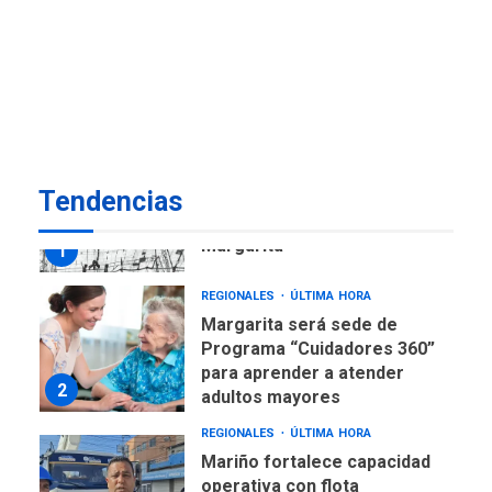
ECONOMÍA
TITULARES
ÚLTIMA HORA
Venezuela requiere
US$183.000 millones para
7
alcanzar 3 millones de bdp
REGIONALES
ÚLTIMA HORA
Tendencias
Libro de Guadalupe Burelli
eleva sus velas en
Margarita
1
REGIONALES
ÚLTIMA HORA
Margarita será sede de
Programa “Cuidadores 360”
para aprender a atender
2
adultos mayores
REGIONALES
ÚLTIMA HORA
Mariño fortalece capacidad
operativa con flota