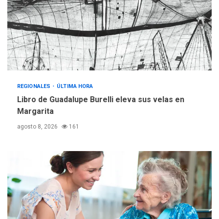
operativa con flota
vehicular de 60 unidades
adquiridas en un año de
3
gestión
REGIONALES
ÚLTIMA HORA
Reparan hundimiento de la
«Juan Bautista Arismendi» a
REGIONALES
ÚLTIMA HORA
la altura de Macho Muerto
Libro de Guadalupe Burelli eleva sus velas en
4
Margarita
REGIONALES
TECNOLOGÍA
agosto 8, 2026
161
ÚLTIMA HORA
Fedecámaras NE y Unimar
trabajan en diplomado para
creación y manejo de
5
estadísticas de turismo