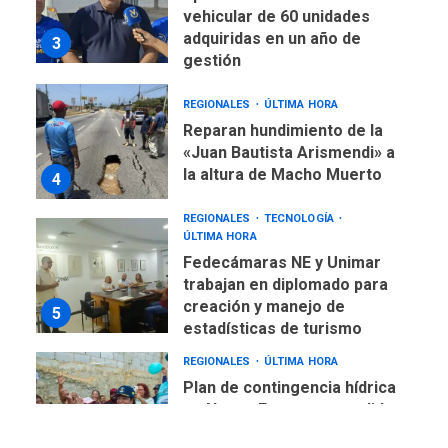
vehicular de 60 unidades
adquiridas en un año de
3
gestión
REGIONALES
ÚLTIMA HORA
Reparan hundimiento de la
«Juan Bautista Arismendi» a
la altura de Macho Muerto
4
REGIONALES
TECNOLOGÍA
ÚLTIMA HORA
Fedecámaras NE y Unimar
trabajan en diplomado para
creación y manejo de
5
estadísticas de turismo
REGIONALES
ÚLTIMA HORA
Plan de contingencia hídrica
en Nueva Esparta consolida
avances en territorio
6