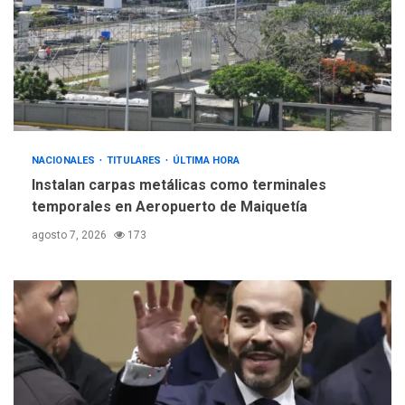
INTERNACIONALES
ÚLTIMA HORA
Hiroshima 81 años de la
debacle atómica. Japón
debate principios no
5
nucleares
NACIONALES
TITULARES
ÚLTIMA HORA
Instalan carpas metálicas como terminales
temporales en Aeropuerto de Maiquetía
agosto 7, 2026
173