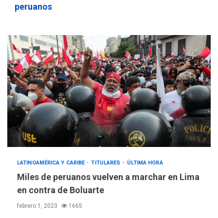
peruanos
POLÍTICA
TITULARES
ÚLTIMA HORA
ONGs piden a CIDH
monitorear proceso de
3
diálogo en Venezuela
LATINOAMÉRICA Y CARIBE
TITULARES
ÚLTIMA HORA
POLÍTICA
TITULARES
Miles de peruanos vuelven a marchar en Lima
ÚLTIMA HORA
en contra de Boluarte
Gobierno y AN2015 en
nueva mesa de diálogo
febrero 1, 2023
1665
4