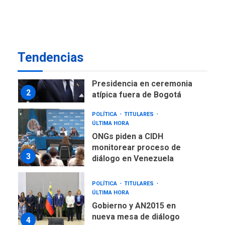
como terminales
temporales en Aeropuerto
1
de Maiquetía
LATINOAMÉRICA Y CARIBE
Tendencias
TITULARES
ÚLTIMA HORA
De la Espriella asumirá
Presidencia en ceremonia
2
atípica fuera de Bogotá
POLÍTICA
TITULARES
ÚLTIMA HORA
ONGs piden a CIDH
monitorear proceso de
3
diálogo en Venezuela
POLÍTICA
TITULARES
ÚLTIMA HORA
Gobierno y AN2015 en
nueva mesa de diálogo
4