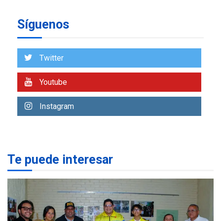
REGIONALES
ÚLTIMA HORA
Síguenos
Reparan hundimiento de la
«Juan Bautista Arismendi» a
la altura de Macho Muerto
7
Twitter
REGIONALES
ÚLTIMA HORA
Youtube
Alcaldía de Mariño climatiza
Núcleo del Sistema de
Instagram
Orquestas Porlamar
1
POLÍTICA
TITULARES
ÚLTIMA HORA
Presidenta Encargada
Te puede interesar
evalúa financiamiento obras
2
post-sismos
LATINOAMÉRICA Y CARIBE
TITULARES
ÚLTIMA HORA
Atentado con drones