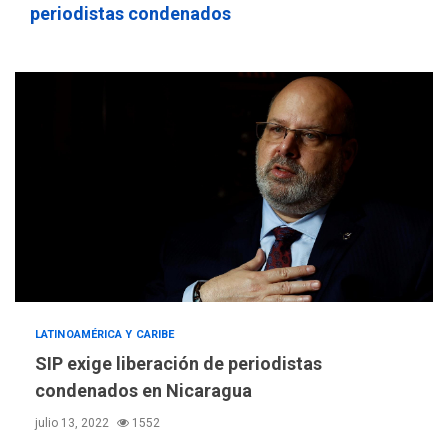
3
periodistas condenados
muerto
REGIONALES
ÚLTIMA HORA
Libro de Guadalupe Burelli
eleva sus velas en
Margarita
4
REGIONALES
ÚLTIMA HORA
Margarita será sede de
Programa “Cuidadores 360”
para aprender a atender
5
adultos mayores
REGIONALES
ÚLTIMA HORA
Mariño fortalece capacidad
LATINOAMÉRICA Y CARIBE
operativa con flota
SIP exige liberación de periodistas
vehicular de 60 unidades
condenados en Nicaragua
adquiridas en un año de
6
gestión
julio 13, 2022
1552