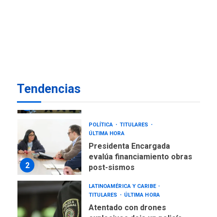
REGIONALES
ÚLTIMA HORA
Reparan hundimiento de la
«Juan Bautista Arismendi» a
la altura de Macho Muerto
7
REGIONALES
ÚLTIMA HORA
Alcaldía de Mariño climatiza
Tendencias
Núcleo del Sistema de
Orquestas Porlamar
1
POLÍTICA
TITULARES
ÚLTIMA HORA
Presidenta Encargada
evalúa financiamiento obras
2
post-sismos
LATINOAMÉRICA Y CARIBE
TITULARES
ÚLTIMA HORA
Atentado con drones