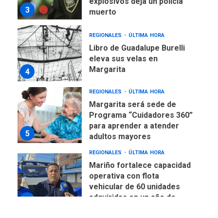
explosivos deja un policía
3
muerto
REGIONALES
ÚLTIMA HORA
Libro de Guadalupe Burelli
eleva sus velas en
Margarita
4
REGIONALES
ÚLTIMA HORA
Margarita será sede de
Programa “Cuidadores 360”
para aprender a atender
5
adultos mayores
REGIONALES
ÚLTIMA HORA
Mariño fortalece capacidad
operativa con flota
vehicular de 60 unidades
adquiridas en un año de
6
gestión