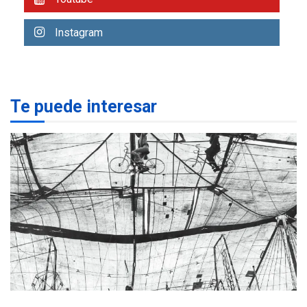
REGIONALES
ÚLTIMA HORA
Libro de Guadalupe Burelli
Instagram
eleva sus velas en
Margarita
1
REGIONALES
ÚLTIMA HORA
Te puede interesar
Margarita será sede de
Programa “Cuidadores 360”
para aprender a atender
2
adultos mayores
REGIONALES
ÚLTIMA HORA
Mariño fortalece capacidad
operativa con flota
vehicular de 60 unidades
adquiridas en un año de
3
gestión
REGIONALES
ÚLTIMA HORA
Reparan hundimiento de la