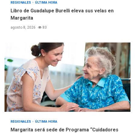
«Juan Bautista Arismendi» a
REGIONALES
ÚLTIMA HORA
la altura de Macho Muerto
Libro de Guadalupe Burelli eleva sus velas en
4
Margarita
REGIONALES
TECNOLOGÍA
agosto 8, 2026
83
ÚLTIMA HORA
Fedecámaras NE y Unimar
trabajan en diplomado para
creación y manejo de
5
estadísticas de turismo
REGIONALES
ÚLTIMA HORA
Margarita será sede de Programa “Cuidadores