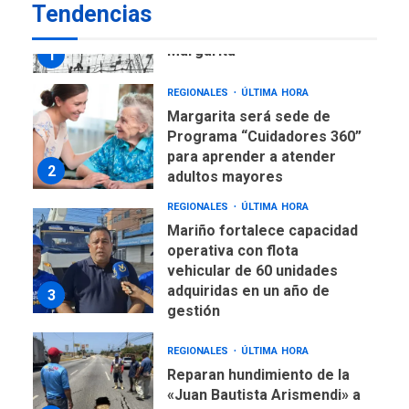
Tendencias
Libro de Guadalupe Burelli
eleva sus velas en
Margarita
1
REGIONALES
ÚLTIMA HORA
Margarita será sede de
Programa “Cuidadores 360”
para aprender a atender
2
adultos mayores
REGIONALES
ÚLTIMA HORA
Mariño fortalece capacidad
operativa con flota
vehicular de 60 unidades
adquiridas en un año de
3
gestión
REGIONALES
ÚLTIMA HORA
Reparan hundimiento de la
«Juan Bautista Arismendi» a