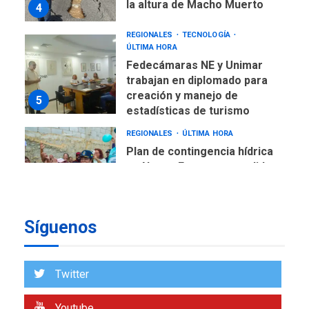
la altura de Macho Muerto
4
REGIONALES
TECNOLOGÍA
ÚLTIMA HORA
Fedecámaras NE y Unimar
trabajan en diplomado para
creación y manejo de
5
estadísticas de turismo
REGIONALES
ÚLTIMA HORA
Plan de contingencia hídrica
en Nueva Esparta consolida
avances en territorio
6
insular
Síguenos
ECONOMÍA
TITULARES
ÚLTIMA HORA
Venezuela requiere
US$183.000 millones para
Twitter
7
alcanzar 3 millones de bdp
Youtube