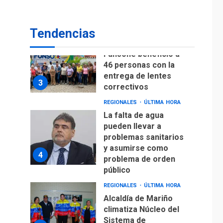
Lionel Messi llega a
Argentina para
2
despedir a su padre
Tendencias
REGIONALES
ÚLTIMA HORA
Funsone benefició a
46 personas con la
entrega de lentes
3
correctivos
REGIONALES
ÚLTIMA HORA
La falta de agua
pueden llevar a
problemas sanitarios
y asumirse como
4
problema de orden
público
REGIONALES
ÚLTIMA HORA
Alcaldía de Mariño
climatiza Núcleo del
Sistema de