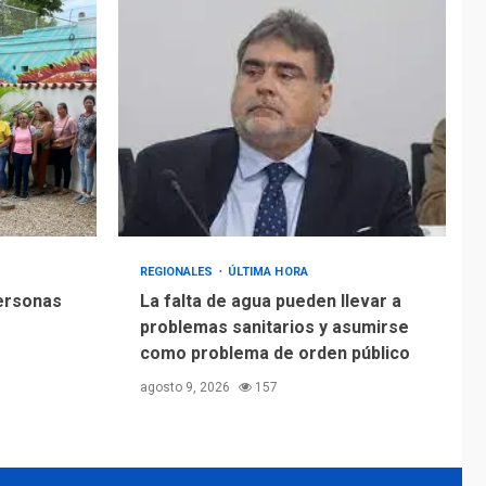
Alcaldía de Mariño
climatiza Núcleo del
Sistema de
5
Orquestas Porlamar
REGIONALES
ÚLTIMA HORA
personas
La falta de agua pueden llevar a
problemas sanitarios y asumirse
como problema de orden público
agosto 9, 2026
157