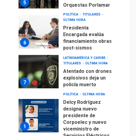
5
Orquestas Porlamar
POLÍTICA
TITULARES
ÚLTIMA HORA
Presidenta
Encargada evalúa
financiamiento obras
6
post-sismos
LATINOAMÉRICA Y CARIBE
TITULARES
ÚLTIMA HORA
Atentado con drones
explosivos deja un
7
policía muerto
POLÍTICA
ÚLTIMA HORA
Delcy Rodríguez
designa nuevo
presidente de
Corpoelec y nuevo
1
viceministro de
Servicios Eléctricos