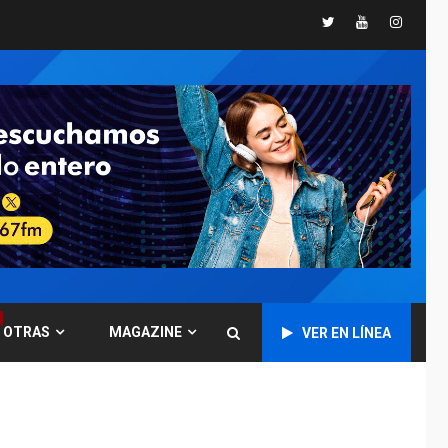
Presidenta
Twitter
Youtube
Instagr
Encargada evalúa
financiamiento obras
6
post-sismos
LATINOAMÉRICA Y CARIBE
TITULARES
ÚLTIMA HORA
Atentado con drones
explosivos deja un
7
policía muerto
POLÍTICA
ÚLTIMA HORA
Delcy Rodríguez
designa nuevo
presidente de
OTRAS
MAGAZINE
Corpoelec y nuevo
VER EN LÍNEA
1
viceministro de
Servicios Eléctricos
DEPORTES
TITULARES
ÚLTIMA HORA