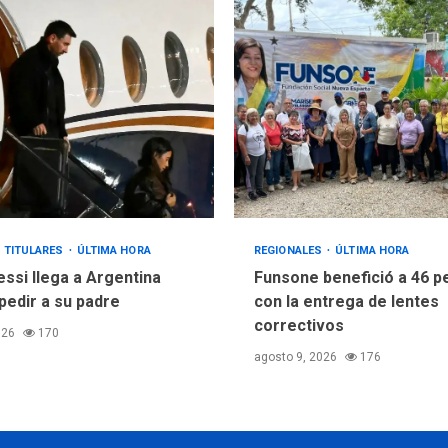
TITULARES
ÚLTIMA HORA
REGIONALES
ÚLTIMA HORA
essi llega a Argentina
Funsone benefició a 46 
pedir a su padre
con la entrega de lentes
correctivos
026
170
agosto 9, 2026
176