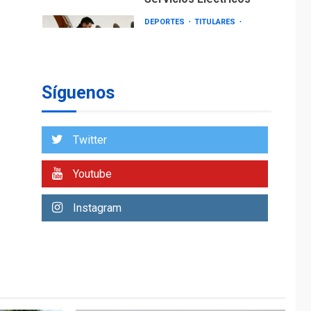
DEPORTES
TITULARES
ÚLTIMA HORA
Lionel Messi llega a
Argentina para
2
despedir a su padre
Síguenos
REGIONALES
ÚLTIMA HORA
Funsone benefició a
46 personas con la
Twitter
entrega de lentes
3
correctivos
Youtube
REGIONALES
ÚLTIMA HORA
Instagram
La falta de agua
pueden llevar a
problemas sanitarios
y asumirse como
4
problema de orden
público
REGIONALES
ÚLTIMA HORA