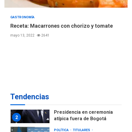
6
ciudadanía por nacimiento
GUERRA EN EL MUNDO
TITULARES
GASTRONOMÍA
ÚLTIMA HORA
Receta: Macarrones con chorizo y tomate
Ucrania y Rusia intensifican
mayo 13, 2022
2641
ofensivas de largo alcance
7
NACIONALES
TITULARES
ÚLTIMA HORA
Instalan carpas metálicas
como terminales
temporales en Aeropuerto
1
de Maiquetía
LATINOAMÉRICA Y CARIBE
Tendencias
TITULARES
ÚLTIMA HORA
De la Espriella asumirá
Presidencia en ceremonia
2
atípica fuera de Bogotá
POLÍTICA
TITULARES