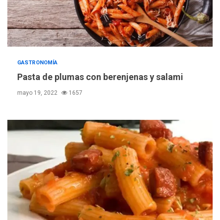
ÚLTIMA HORA
ONGs piden a CIDH
monitorear proceso de
3
diálogo en Venezuela
POLÍTICA
TITULARES
GASTRONOMÍA
ÚLTIMA HORA
Pasta de plumas con berenjenas y salami
Gobierno y AN2015 en
nueva mesa de diálogo
mayo 19, 2022
1657
4
INTERNACIONALES
ÚLTIMA HORA
Hiroshima 81 años de la
debacle atómica. Japón
debate principios no
5
nucleares
INTERNACIONALES
TITULARES
ÚLTIMA HORA
Trump vuelve intenta
nuevamente limitar