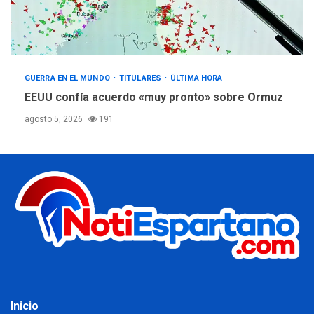
GUERRA EN EL MUNDO
TITULARES
ÚLTIMA HORA
EEUU confía acuerdo «muy pronto» sobre Ormuz
agosto 5, 2026
191
Inicio