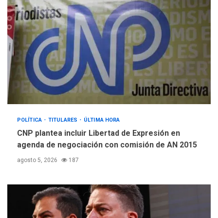
Guatemala por erupción de
3
volcán de Fuego
GUERRA EN EL MUNDO
TITULARES
ÚLTIMA HORA
EEUU confía acuerdo «muy
pronto» sobre Ormuz
4
REGIONALES
TITULARES
ÚLTIMA HORA
POLÍTICA
TITULARES
ÚLTIMA HORA
Guardia Nacional
Bolivariana celebró su 89°
CNP plantea incluir Libertad de Expresión en
aniversario en Nueva
agenda de negociación con comisión de AN 2015
5
Esparta
agosto 5, 2026
187