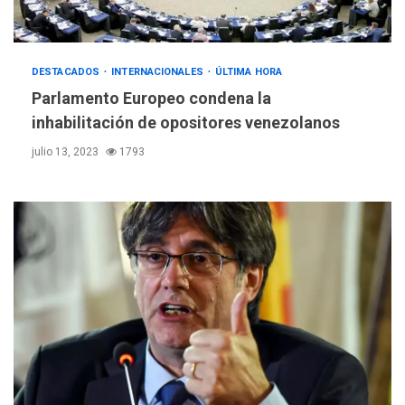
DEPORTES
MUNDIAL DE FÚTBOL 2026
DESTACADOS
INTERNACIONALES
TITULARES
ÚLTIMA HORA
ÚLTIMA HORA
La FIFA se «disculpa» por
Parlamento Europeo condena la
3
plan fallido de privatización
inhabilitación de opositores venezolanos
julio 13, 2023
1793
ÚLTIMA HORA
Hutíes de Yemen dicen que
atacaron dos petroleros
sauditas
4
REGIONALES
ÚLTIMA HORA
Instituciones estadales se
suman al Plan Agosto de
Escuelas Abiertas 2026
5
REGIONALES
TITULARES
ÚLTIMA HORA