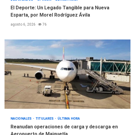
5
El Deporte: Un Legado Tangible para Nueva
Esparta, por Morel Rodríguez Ávila
agosto 6, 2026
76
NACIONALES
TITULARES
ÚLTIMA HORA
Reanudan operaciones de carga y descarga en
Aeropuerto de Maiquetía