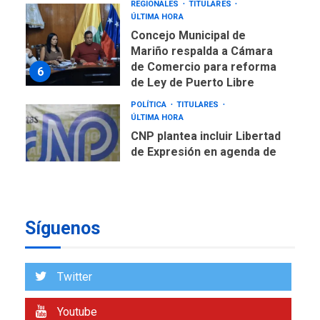
REGIONALES
TITULARES
ÚLTIMA HORA
Concejo Municipal de
Mariño respalda a Cámara
de Comercio para reforma
6
de Ley de Puerto Libre
POLÍTICA
TITULARES
ÚLTIMA HORA
CNP plantea incluir Libertad
de Expresión en agenda de
negociación con comisión
7
de AN 2015
DESTACADOS
OPINIÓN
ÚLTIMA HORA
Síguenos
El Deporte: Un Legado
Tangible para Nueva
Esparta, por Morel
1
Twitter
Rodríguez Ávila
NACIONALES
TITULARES
Youtube