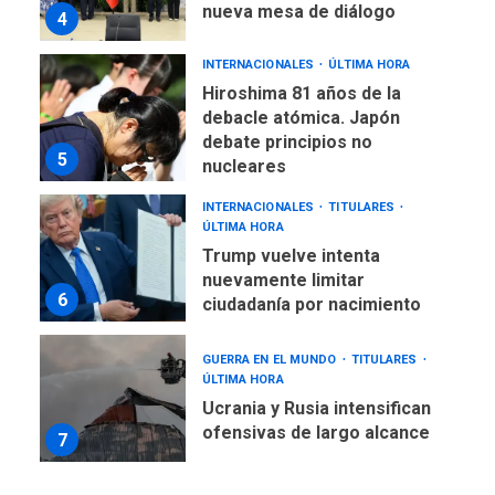
nueva mesa de diálogo
4
INTERNACIONALES
ÚLTIMA HORA
Hiroshima 81 años de la
debacle atómica. Japón
debate principios no
5
nucleares
INTERNACIONALES
TITULARES
ÚLTIMA HORA
Trump vuelve intenta
nuevamente limitar
6
ciudadanía por nacimiento
GUERRA EN EL MUNDO
TITULARES
ÚLTIMA HORA
Ucrania y Rusia intensifican
ofensivas de largo alcance
7
NACIONALES
TITULARES