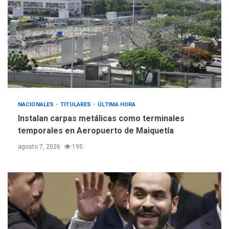
nueva mesa de diálogo
4
INTERNACIONALES
ÚLTIMA HORA
Hiroshima 81 años de la
debacle atómica. Japón
debate principios no
5
nucleares
NACIONALES
TITULARES
ÚLTIMA HORA
Instalan carpas metálicas como terminales
temporales en Aeropuerto de Maiquetía
agosto 7, 2026
195