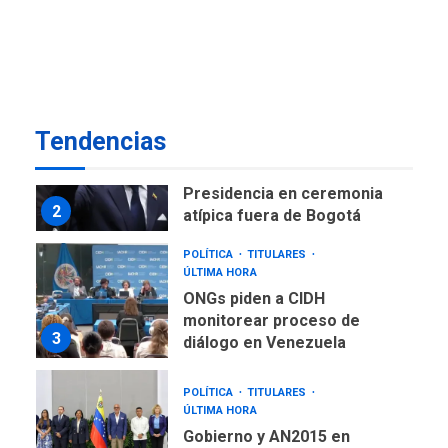
ÚLTIMA HORA
Instalan carpas metálicas
como terminales
temporales en Aeropuerto
1
de Maiquetía
LATINOAMÉRICA Y CARIBE
Tendencias
TITULARES
ÚLTIMA HORA
De la Espriella asumirá
Presidencia en ceremonia
2
atípica fuera de Bogotá
POLÍTICA
TITULARES
ÚLTIMA HORA
ONGs piden a CIDH
monitorear proceso de
3
diálogo en Venezuela
POLÍTICA
TITULARES
ÚLTIMA HORA
Gobierno y AN2015 en