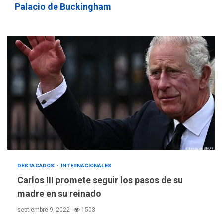
Palacio de Buckingham
POLÍTICA
TITULARES
ÚLTIMA HORA
ONGs piden a CIDH
monitorear proceso de
3
diálogo en Venezuela
DESTACADOS
INTERNACIONALES
Carlos III promete seguir los pasos de su
POLÍTICA
TITULARES
madre en su reinado
ÚLTIMA HORA
septiembre 9, 2022
1503
Gobierno y AN2015 en