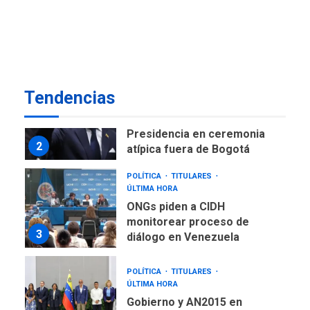
ÚLTIMA HORA
Instalan carpas metálicas
como terminales
temporales en Aeropuerto
1
de Maiquetía
LATINOAMÉRICA Y CARIBE
Tendencias
TITULARES
ÚLTIMA HORA
De la Espriella asumirá
Presidencia en ceremonia
2
atípica fuera de Bogotá
POLÍTICA
TITULARES
ÚLTIMA HORA
ONGs piden a CIDH
monitorear proceso de
3
diálogo en Venezuela
POLÍTICA
TITULARES
ÚLTIMA HORA
Gobierno y AN2015 en