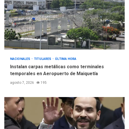
nueva mesa de diálogo
4
INTERNACIONALES
ÚLTIMA HORA
Hiroshima 81 años de la
debacle atómica. Japón
debate principios no
5
nucleares
NACIONALES
TITULARES
ÚLTIMA HORA
Instalan carpas metálicas como terminales
temporales en Aeropuerto de Maiquetía
agosto 7, 2026
195