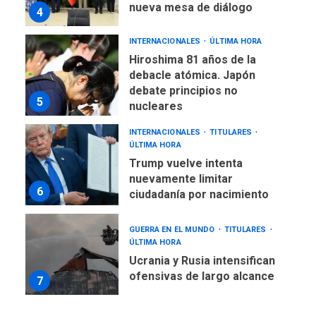
nueva mesa de diálogo
4
INTERNACIONALES
ÚLTIMA HORA
Hiroshima 81 años de la
debacle atómica. Japón
debate principios no
5
nucleares
INTERNACIONALES
TITULARES
ÚLTIMA HORA
Trump vuelve intenta
nuevamente limitar
6
ciudadanía por nacimiento
GUERRA EN EL MUNDO
TITULARES
ÚLTIMA HORA
Ucrania y Rusia intensifican
ofensivas de largo alcance
7
NACIONALES
TITULARES