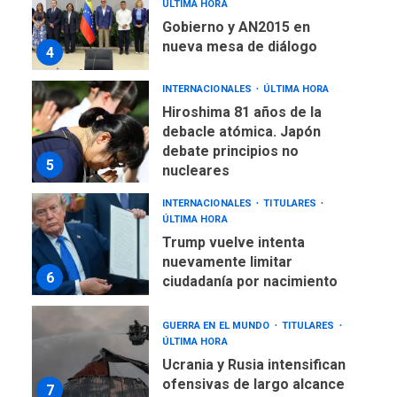
ÚLTIMA HORA
Gobierno y AN2015 en
nueva mesa de diálogo
4
INTERNACIONALES
ÚLTIMA HORA
Hiroshima 81 años de la
debacle atómica. Japón
debate principios no
5
nucleares
INTERNACIONALES
TITULARES
ÚLTIMA HORA
Trump vuelve intenta
nuevamente limitar
6
ciudadanía por nacimiento
GUERRA EN EL MUNDO
TITULARES
ÚLTIMA HORA
Ucrania y Rusia intensifican
ofensivas de largo alcance
7