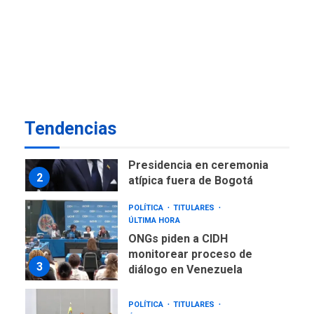
NACIONALES
TITULARES
ÚLTIMA HORA
Instalan carpas metálicas
como terminales
temporales en Aeropuerto
1
de Maiquetía
LATINOAMÉRICA Y CARIBE
Tendencias
TITULARES
ÚLTIMA HORA
De la Espriella asumirá
Presidencia en ceremonia
2
atípica fuera de Bogotá
POLÍTICA
TITULARES
ÚLTIMA HORA
ONGs piden a CIDH
monitorear proceso de
3
diálogo en Venezuela
POLÍTICA
TITULARES