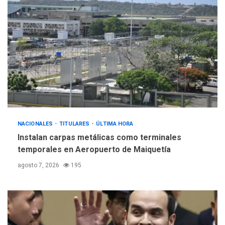
ÚLTIMA HORA
Gobierno y AN2015 en
nueva mesa de diálogo
4
INTERNACIONALES
ÚLTIMA HORA
Hiroshima 81 años de la
debacle atómica. Japón
debate principios no
5
nucleares
NACIONALES
TITULARES
ÚLTIMA HORA
Instalan carpas metálicas como terminales
temporales en Aeropuerto de Maiquetía
agosto 7, 2026
195