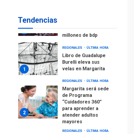
ECONOMÍA
TITULARES
ÚLTIMA HORA
Venezuela requiere
Tendencias
US$183.000 millones
para alcanzar 3
7
millones de bdp
REGIONALES
ÚLTIMA HORA
Libro de Guadalupe
Burelli eleva sus
velas en Margarita
1
REGIONALES
ÚLTIMA HORA
Margarita será sede
de Programa
“Cuidadores 360”
para aprender a
2
atender adultos
mayores
REGIONALES
ÚLTIMA HORA