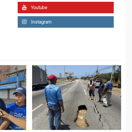
REGIONALES
ÚLTIMA HORA
Youtube
Plan de contingencia
hídrica en Nueva
Instagram
Esparta consolida
avances en territorio
6
insular
ECONOMÍA
TITULARES
ÚLTIMA HORA
Venezuela requiere
US$183.000 millones
para alcanzar 3
7
millones de bdp
REGIONALES
ÚLTIMA HORA
Libro de Guadalupe
Burelli eleva sus
velas en Margarita
1
REGIONALES
ÚLTIMA HORA