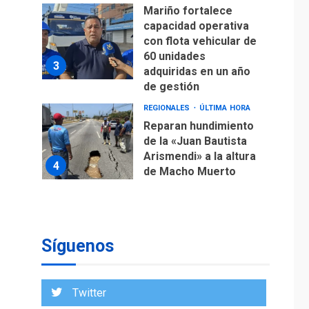
Mariño fortalece
capacidad operativa
con flota vehicular de
60 unidades
3
adquiridas en un año
de gestión
REGIONALES
ÚLTIMA HORA
Reparan hundimiento
de la «Juan Bautista
Arismendi» a la altura
4
de Macho Muerto
REGIONALES
TECNOLOGÍA
ÚLTIMA HORA
Fedecámaras NE y
Unimar trabajan en
Síguenos
diplomado para
creación y manejo de
5
estadísticas de
Twitter
turismo