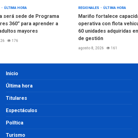
S
ÚLTIMA HORA
REGIONALES
ÚLTIMA HORA
a será sede de Programa
Mariño fortalece capacid
res 360” para aprender a
operativa con flota vehic
adultos mayores
60 unidades adquiridas e
de gestión
026
176
agosto 8, 2026
161
Inicio
Última hora
Titulares
Espectáculos
Política
Turismo