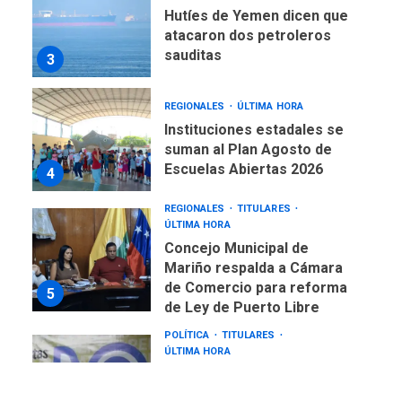
Hutíes de Yemen dicen que
atacaron dos petroleros
sauditas
3
REGIONALES
ÚLTIMA HORA
Instituciones estadales se
suman al Plan Agosto de
Escuelas Abiertas 2026
4
REGIONALES
TITULARES
ÚLTIMA HORA
Concejo Municipal de
Mariño respalda a Cámara
de Comercio para reforma
5
de Ley de Puerto Libre
POLÍTICA
TITULARES
ÚLTIMA HORA
CNP plantea incluir Libertad
de Expresión en agenda de