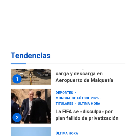
DESTACADOS
NACIONALES
ÚLTIMA HORA
Gobierno nacional y
regional nos respaldaron
desde el primer momento
7
tras terremotos del 24J
asegura Gustavo Duque
Tendencias
NACIONALES
TITULARES
ÚLTIMA HORA
Reanudan operaciones de
carga y descarga en
1
Aeropuerto de Maiquetía
DEPORTES
MUNDIAL DE FÚTBOL 2026
TITULARES
ÚLTIMA HORA
La FIFA se «disculpa» por
2
plan fallido de privatización
ÚLTIMA HORA