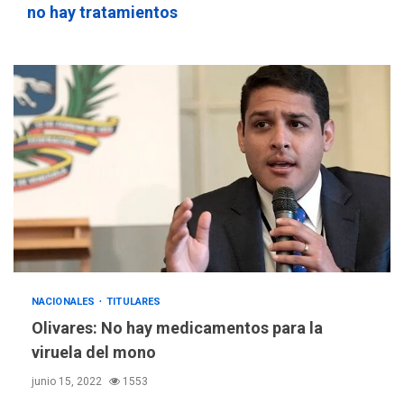
sauditas
3
no hay tratamientos
REGIONALES
ÚLTIMA HORA
Instituciones estadales se
suman al Plan Agosto de
Escuelas Abiertas 2026
4
REGIONALES
TITULARES
ÚLTIMA HORA
Concejo Municipal de
Mariño respalda a Cámara
de Comercio para reforma
5
de Ley de Puerto Libre
POLÍTICA
TITULARES
NACIONALES
TITULARES
ÚLTIMA HORA
CNP plantea incluir Libertad
Olivares: No hay medicamentos para la
de Expresión en agenda de
viruela del mono
negociación con comisión
6
junio 15, 2022
1553
de AN 2015