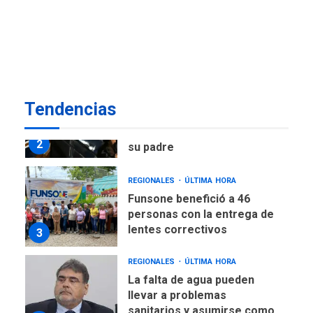
nuevo presidente de
Corpoelec y nuevo
viceministro de Servicios
1
Eléctricos
DEPORTES
TITULARES
ÚLTIMA HORA
Tendencias
Lionel Messi llega a
Argentina para despedir a
2
su padre
REGIONALES
ÚLTIMA HORA
Funsone benefició a 46
personas con la entrega de
lentes correctivos
3
REGIONALES
ÚLTIMA HORA
La falta de agua pueden
llevar a problemas
sanitarios y asumirse como