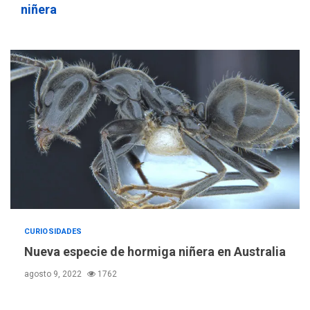
4
problema de orden público
niñera
REGIONALES
ÚLTIMA HORA
Alcaldía de Mariño climatiza
Núcleo del Sistema de
Orquestas Porlamar
5
POLÍTICA
TITULARES
ÚLTIMA HORA
Presidenta Encargada
evalúa financiamiento obras
6
post-sismos
LATINOAMÉRICA Y CARIBE
TITULARES
ÚLTIMA HORA
CURIOSIDADES
Atentado con drones
Nueva especie de hormiga niñera en Australia
explosivos deja un policía
7
muerto
agosto 9, 2022
1762
POLÍTICA
ÚLTIMA HORA
Delcy Rodríguez designa