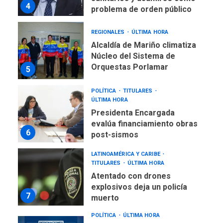
4
problema de orden público
REGIONALES
ÚLTIMA HORA
Alcaldía de Mariño climatiza
Núcleo del Sistema de
Orquestas Porlamar
5
POLÍTICA
TITULARES
ÚLTIMA HORA
Presidenta Encargada
evalúa financiamiento obras
6
post-sismos
LATINOAMÉRICA Y CARIBE
TITULARES
ÚLTIMA HORA
Atentado con drones
explosivos deja un policía
7
muerto
POLÍTICA
ÚLTIMA HORA