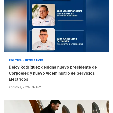
sanitarios y asumirse como
4
problema de orden público
REGIONALES
ÚLTIMA HORA
Alcaldía de Mariño climatiza
Núcleo del Sistema de
Orquestas Porlamar
5
POLÍTICA
ÚLTIMA HORA
Delcy Rodríguez designa nuevo presidente de
Corpoelec y nuevo viceministro de Servicios
Eléctricos
agosto 9, 2026
162