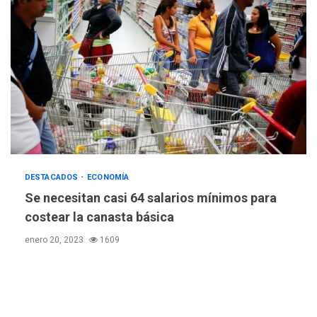
Programa “Cuidadores 360”
para aprender a atender
4
adultos mayores
REGIONALES
ÚLTIMA HORA
Mariño fortalece capacidad
operativa con flota
vehicular de 60 unidades
adquiridas en un año de
5
gestión
REGIONALES
ÚLTIMA HORA
DESTACADOS
ECONOMÍA
Reparan hundimiento de la
Se necesitan casi 64 salarios mínimos para
«Juan Bautista Arismendi» a
costear la canasta básica
la altura de Macho Muerto
6
enero 20, 2023
1609
REGIONALES
TECNOLOGÍA
ÚLTIMA HORA
Fedecámaras NE y Unimar
trabajan en diplomado para