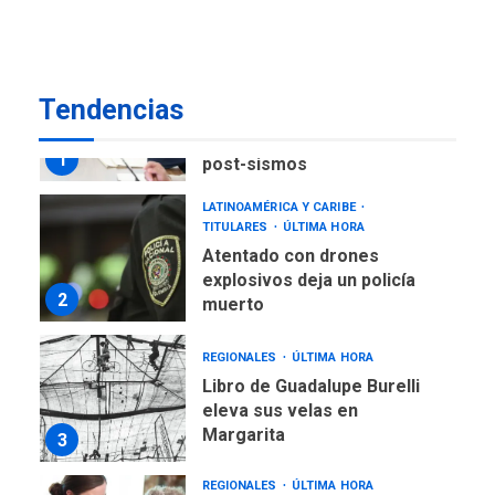
creación y manejo de
7
estadísticas de turismo
POLÍTICA
TITULARES
ÚLTIMA HORA
Tendencias
Presidenta Encargada
evalúa financiamiento obras
1
post-sismos
LATINOAMÉRICA Y CARIBE
TITULARES
ÚLTIMA HORA
Atentado con drones
explosivos deja un policía
2
muerto
REGIONALES
ÚLTIMA HORA
Libro de Guadalupe Burelli
eleva sus velas en
Margarita
3
REGIONALES
ÚLTIMA HORA