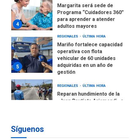
Margarita será sede de
Programa “Cuidadores 360”
para aprender a atender
4
adultos mayores
REGIONALES
ÚLTIMA HORA
Mariño fortalece capacidad
operativa con flota
vehicular de 60 unidades
adquiridas en un año de
5
gestión
REGIONALES
ÚLTIMA HORA
Reparan hundimiento de la
«Juan Bautista Arismendi» a
la altura de Macho Muerto
6
REGIONALES
TECNOLOGÍA
Síguenos
ÚLTIMA HORA
Fedecámaras NE y Unimar