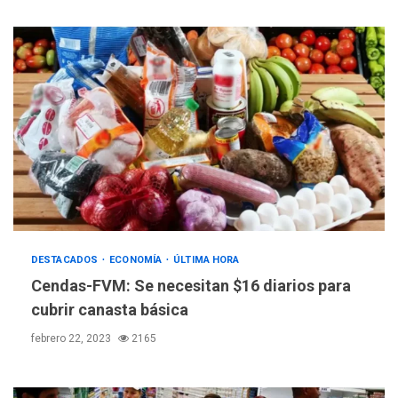
DESTACADOS
ECONOMÍA
ÚLTIMA HORA
REGIONALES
ÚLTIMA HORA
Cendas-FVM: Se necesitan $16 diarios para
Libro de Guadalupe Burelli
eleva sus velas en
cubrir canasta básica
Margarita
3
febrero 22, 2023
2165
REGIONALES
ÚLTIMA HORA
Margarita será sede de