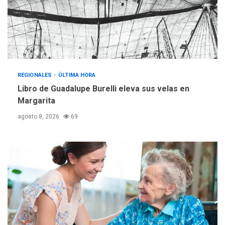
vehicular de 60 unidades
adquiridas en un año de
3
gestión
REGIONALES
ÚLTIMA HORA
Reparan hundimiento de la
«Juan Bautista Arismendi» a
REGIONALES
ÚLTIMA HORA
la altura de Macho Muerto
Libro de Guadalupe Burelli eleva sus velas en
4
Margarita
REGIONALES
TECNOLOGÍA
agosto 8, 2026
69
ÚLTIMA HORA
Fedecámaras NE y Unimar
trabajan en diplomado para
creación y manejo de
5
estadísticas de turismo