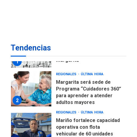
ÚLTIMA HORA
Venezuela requiere
US$183.000 millones para
7
alcanzar 3 millones de bdp
REGIONALES
ÚLTIMA HORA
Tendencias
Libro de Guadalupe Burelli
eleva sus velas en
Margarita
1
REGIONALES
ÚLTIMA HORA
Margarita será sede de
Programa “Cuidadores 360”
para aprender a atender
2
adultos mayores
REGIONALES
ÚLTIMA HORA
Mariño fortalece capacidad
operativa con flota
vehicular de 60 unidades