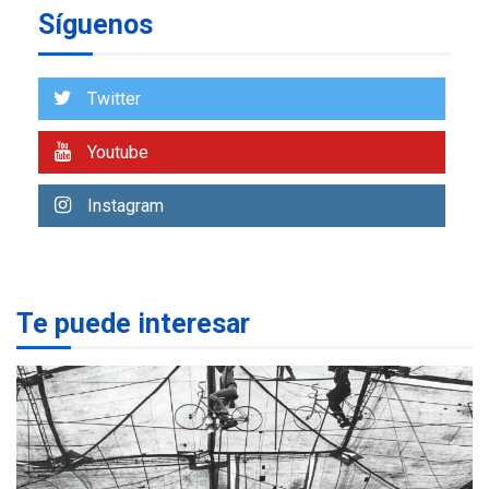
Síguenos
ECONOMÍA
TITULARES
ÚLTIMA HORA
Venezuela requiere
US$183.000 millones para
Twitter
7
alcanzar 3 millones de bdp
Youtube
REGIONALES
ÚLTIMA HORA
Libro de Guadalupe Burelli
Instagram
eleva sus velas en
Margarita
1
REGIONALES
ÚLTIMA HORA
Te puede interesar
Margarita será sede de
Programa “Cuidadores 360”
para aprender a atender
2
adultos mayores
REGIONALES
ÚLTIMA HORA
Mariño fortalece capacidad
operativa con flota