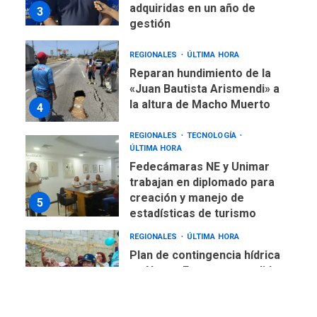
adquiridas en un año de
3
gestión
REGIONALES
ÚLTIMA HORA
Reparan hundimiento de la
«Juan Bautista Arismendi» a
la altura de Macho Muerto
4
REGIONALES
TECNOLOGÍA
ÚLTIMA HORA
Fedecámaras NE y Unimar
trabajan en diplomado para
creación y manejo de
5
estadísticas de turismo
REGIONALES
ÚLTIMA HORA
Plan de contingencia hídrica
en Nueva Esparta consolida
avances en territorio
6
insular